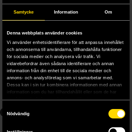
Samtycke
Information
Om
Denna webbplats använder cookies
Vi använder enhetsidentifierare för att anpassa innehållet
och annonserna till användarna, tillhandahålla funktioner
för sociala medier och analysera vår trafik. Vi
vidarebefordrar även sådana identifierare och annan
Kaiju No 8 Vol 4
Kaiju No 8 Vol 5
information från din enhet till de sociala medier och
Naoyo Matsumoto
Naoyo Matsumoto
annons- och analysföretag som vi samarbetar med.
139 kr
139 kr
Dessa kan i sin tur kombinera informationen med annan
Längre leveranstid
Längre leveranstid
information som du har tillhandahållit eller som de har
samlat in när du har använt deras tjänster.
Beställ
Beställ
Samtyckesval
6
7
Nödvändig
Inställningar