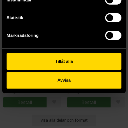
Statistik
Marknadsföring
Tillåt alla
Kaiju No 8 Vol 6
Kaiju No 8 Vol 7
Naoyo Matsumoto
Naoyo Matsumoto
Avvisa
139 kr
139 kr
Längre leveranstid
Längre leveranstid
Beställ
Beställ
Visa alla delar och format