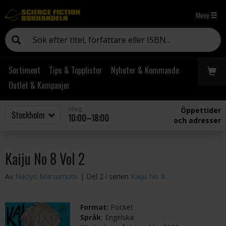
Meny
Sortiment
Tips & Topplistor
Nyheter & Kommande
Outlet & Kampanjer
Idag
Öppettider
10:00–18:00
och adresser
Kaiju No 8 Vol 2
Av
Naoyo Matsumoto
| Del 2 i serien
Kaiju No 8
Format:
Pocket
Språk:
Engelska