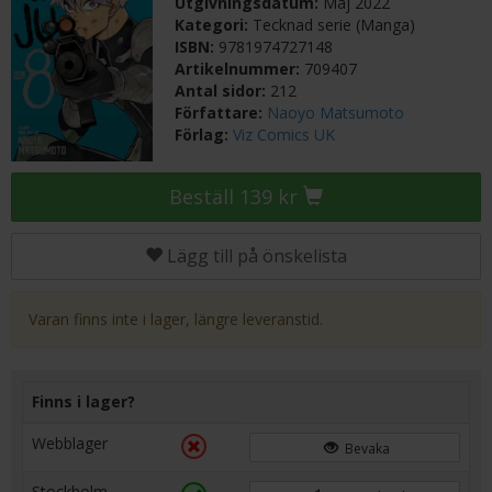
Utgivningsdatum:
Maj 2022
Kategori:
Tecknad serie (Manga)
ISBN:
9781974727148
Artikelnummer:
709407
Antal sidor:
212
Författare:
Naoyo Matsumoto
Förlag:
Viz Comics UK
Beställ 139 kr
Lägg till på önskelista
Varan finns inte i lager, längre leveranstid.
Finns i lager?
Webblager
Bevaka
Stockholm