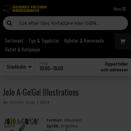
Meny
Sortiment
Tips & Topplistor
Nyheter & Kommande
Outlet & Kampanjer
Idag
Öppettider
10:00–19:00
och adresser
JoJo A-Go!Go! Illustrations
Av
Hirohiko Araki
| 2024
Format:
Inbunden
Språk:
Engelska