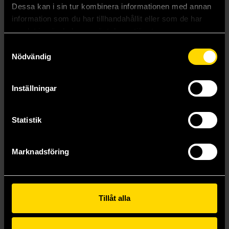
Dessa kan i sin tur kombinera informationen med annan
information som du har tillhandahållit eller som de har
samlat in när du har använt deras tjänster.
Samtyckesval
Nödvändig
Inställningar
Statistik
Marknadsföring
JoJo's Bizarre Adventure: Part 7 Steel Ball Run, Vol. 7
JoJo's Bizarre Adventure: Purple Smoke Distortion
Hirohiko Araki
Kohei Kadono
279 kr
319 kr
Tillåt alla
Beställ
Beställ