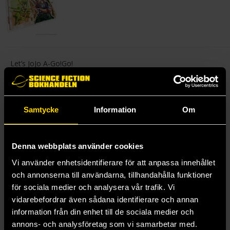
Let’s JoJo A-Go!Go!
Hirohiko Araki’s JoJo’s Bizarre Adventure is a beloved epic with
dedicated fans everywhere under the sun. The art book JoJo A-
Go!Go! collects exclusive illustrations and color pages as it
Samtycke
Information
Om
dances through Stardust Crusaders, Diamond Is Unbreakable,
and Golden Wind—and it even includes a peek at Stone Ocean!
Available for the first time as a standalone hardcover, this
Denna webbplats använder cookies
collection of Araki’s beautifully bizarre artwork is a truly deluxe
Vi använder enhetsidentifierare för att anpassa innehållet
package, a funky look at the all-star characters and good vibes
och annonserna till användarna, tillhandahålla funktioner
that made JoJo’s Bizarre Adventure a success!
för sociala medier och analysera vår trafik. Vi
vidarebefordrar även sådana identifierare och annan
Mer från Hirohiko Araki
information från din enhet till de sociala medier och
annons- och analysföretag som vi samarbetar med.