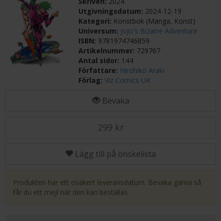
Skriven:
2024
Utgivningsdatum:
2024-12-19
Kategori:
Konstbok (Manga, Konst)
Universum:
JoJo's Bizarre Adventure
ISBN:
9781974746859
Artikelnummer:
729767
Antal sidor:
144
Författare:
Hirohiko Araki
Förlag:
Viz Comics UK
Bevaka
299 kr
Lägg till på önskelista
Produkten har ett osäkert leveransdatum. Bevaka gärna så
får du ett mejl när den kan beställas.