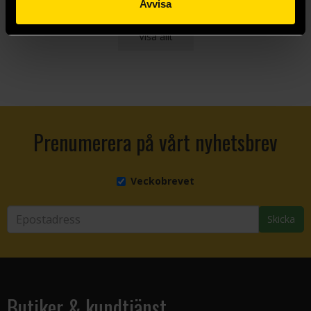
Avvisa
Visa allt
Prenumerera på vårt nyhetsbrev
Veckobrevet
Skicka
Butiker & kundtjänst