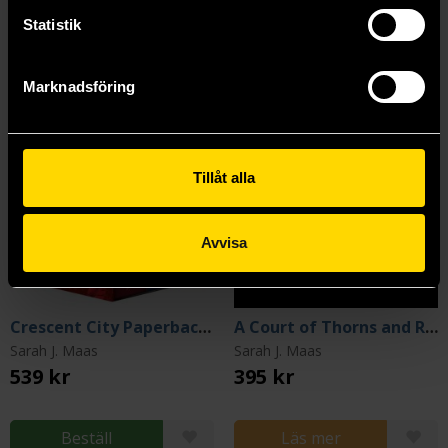
Statistik
Marknadsföring
Tillåt alla
Avvisa
Crescent City Paperback Box Set
A Court of Thorns and Roses 6
Sarah J. Maas
Sarah J. Maas
539 kr
395 kr
Beställ
Läs mer