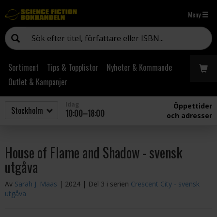
Meny
Sortiment
Tips & Topplistor
Nyheter & Kommande
Outlet & Kampanjer
Idag
Öppettider
10:00–18:00
och adresser
House of Flame and Shadow - svensk
utgåva
Av
Sarah J. Maas
| 2024
| Del 3 i serien
Crescent City - svensk
utgåva