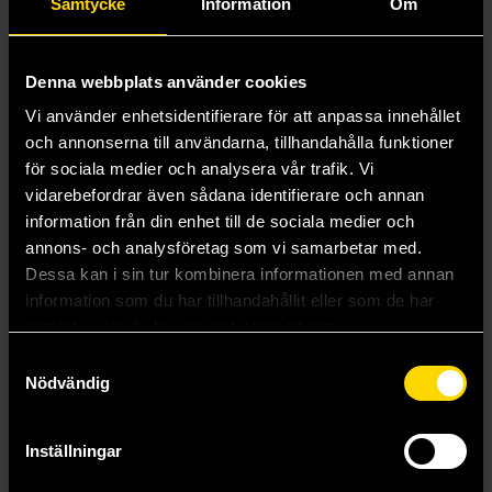
Samtycke
Information
Om
Denna webbplats använder cookies
Vi använder enhetsidentifierare för att anpassa innehållet
och annonserna till användarna, tillhandahålla funktioner
för sociala medier och analysera vår trafik. Vi
House of Earth and Blood - svensk utgåva
House of Sky and Breath - svensk utgåva
vidarebefordrar även sådana identifierare och annan
Sarah J. Maas
Sarah J. Maas
information från din enhet till de sociala medier och
299 kr
299 kr
annons- och analysföretag som vi samarbetar med.
Dessa kan i sin tur kombinera informationen med annan
information som du har tillhandahållit eller som de har
Beställ
Beställ
samlat in när du har använt deras tjänster.
Samtyckesval
Visa alla delar och format
Nödvändig
Mer från Sarah J. Maas
Inställningar