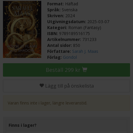
Format:
Häftad
Språk:
Svenska
Skriven:
2024
Utgivningsdatum:
2025-03-07
Kategori:
Roman (Fantasy)
ISBN:
9789189516175
Artikelnummer:
731233
Antal sidor:
850
Författare:
Sarah J. Maas
Förlag:
Gondol
Beställ 299 kr
Lägg till på önskelista
Varan finns inte i lager, längre leveranstid.
Finns i lager?