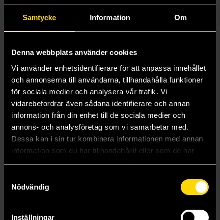
Mer från Slættaratindur AB
Samtycke
Information
Om
Denna webbplats använder cookies
Vi använder enhetsidentifierare för att anpassa innehållet
och annonserna till användarna, tillhandahålla funktioner
för sociala medier och analysera vår trafik. Vi
vidarebefordrar även sådana identifierare och annan
information från din enhet till de sociala medier och
annons- och analysföretag som vi samarbetar med.
Dessa kan i sin tur kombinera informationen med annan
information som du har tillhandahållit eller som de har
samlat in när du har använt deras tjänster.
Samtyckesval
Nödvändig
Hitster 2 Förläng Festen
Hitster Bingo Nordic
Hitster
Hitster
299 kr
499 kr
Inställningar