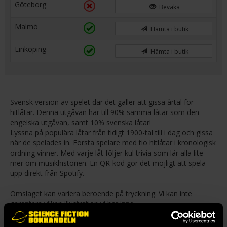
Göteborg
Bevaka
Malmö
Hämta i butik
Linköping
Hämta i butik
Svensk version av spelet där det gäller att gissa årtal för
hitlåtar. Denna utgåvan har till 90% samma låtar som den
engelska utgåvan, samt 10% svenska låtar!
Lyssna på populära låtar från tidigt 1900-tal till i dag och gissa
när de spelades in. Första spelare med tio hitlåtar i kronologisk
ordning vinner. Med varje låt följer kul trivia som lär alla lite
mer om musikhistorien. En QR-kod gör det möjligt att spela
upp direkt från Spotify.
Omslaget kan variera beroende på tryckning. Vi kan inte
garantera vilken illustration vi har inne.