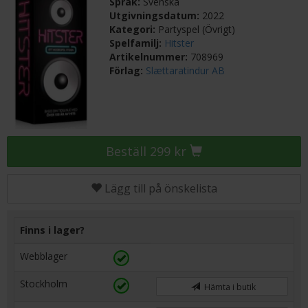
Språk:
Svenska
Utgivningsdatum:
2022
Kategori:
Partyspel (Övrigt)
Spelfamilj:
Hitster
Artikelnummer:
708969
Förlag:
Slættaratindur AB
Beställ 299 kr
Lägg till på önskelista
Finns i lager?
Webblager
Stockholm
Hämta i butik