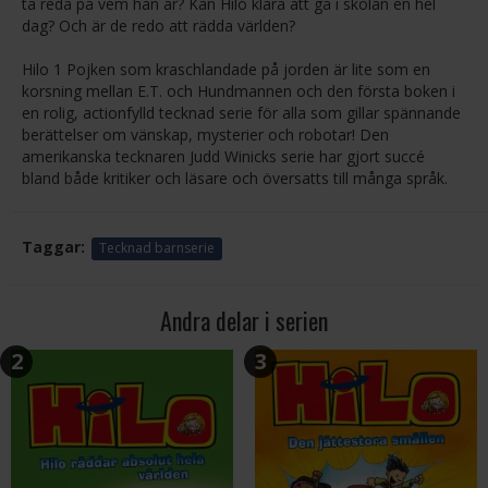
ta reda på vem han är? Kan Hilo klara att gå i skolan en hel
dag? Och är de redo att rädda världen?
Hilo 1 Pojken som kraschlandade på jorden är lite som en
korsning mellan E.T. och Hundmannen och den första boken i
en rolig, actionfylld tecknad serie för alla som gillar spännande
berättelser om vänskap, mysterier och robotar! Den
amerikanska tecknaren Judd Winicks serie har gjort succé
bland både kritiker och läsare och översatts till många språk.
Taggar:
Tecknad barnserie
Andra delar i serien
2
3