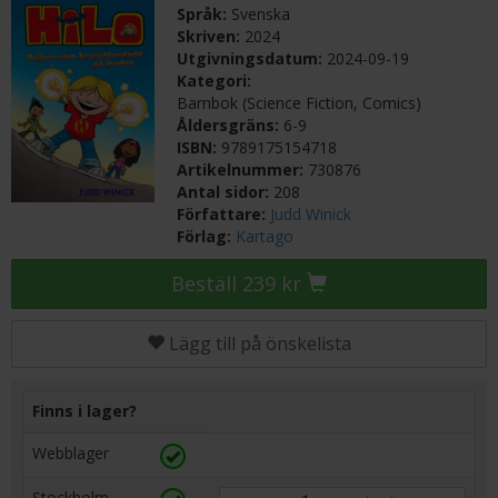
Språk:
Svenska
Skriven:
2024
Utgivningsdatum:
2024-09-19
Kategori:
Barnbok (Science Fiction, Comics)
Åldersgräns:
6-9
ISBN:
9789175154718
Artikelnummer:
730876
Antal sidor:
208
Författare:
Judd Winick
Förlag:
Kartago
Beställ 239 kr
Lägg till på önskelista
Finns i lager?
Webblager
Stockholm