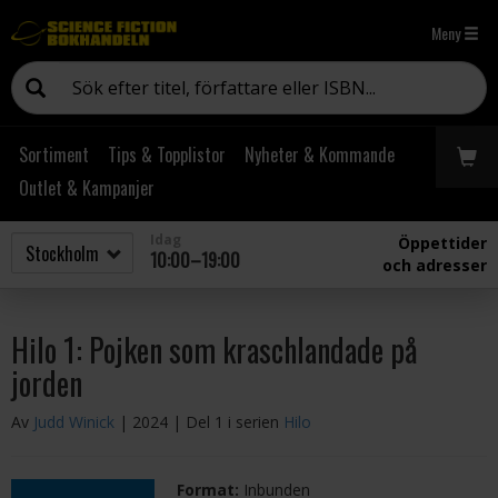
Meny
Sortiment
Tips & Topplistor
Nyheter & Kommande
Outlet & Kampanjer
Idag
Öppettider
10:00–19:00
och adresser
Hilo 1: Pojken som kraschlandade på
jorden
Av
Judd Winick
| 2024
| Del 1 i serien
Hilo
Format:
Inbunden