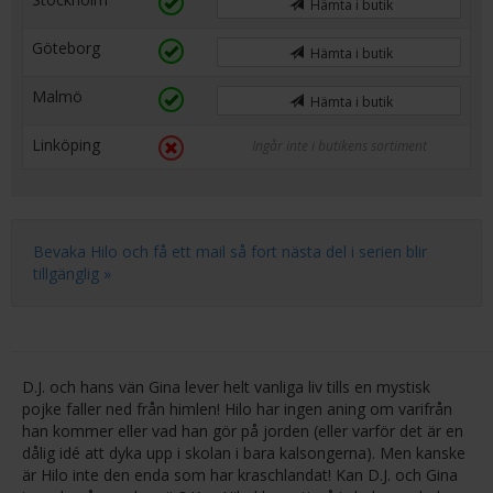
Hämta i butik
Göteborg
Hämta i butik
Malmö
Hämta i butik
Linköping
Ingår inte i butikens sortiment
Bevaka Hilo och få ett mail så fort nästa del i serien blir
tillgänglig »
D.J. och hans vän Gina lever helt vanliga liv tills en mystisk
pojke faller ned från himlen! Hilo har ingen aning om varifrån
han kommer eller vad han gör på jorden (eller varför det är en
dålig idé att dyka upp i skolan i bara kalsongerna). Men kanske
är Hilo inte den enda som har kraschlandat! Kan D.J. och Gina