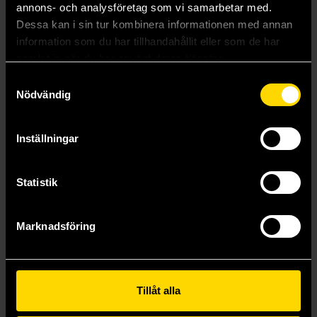
annons- och analysföretag som vi samarbetar med.
Dessa kan i sin tur kombinera informationen med annan
information som du har tillhandahållit eller som de har
samlat in när du har använt deras tjänster.
Samtyckesval
Nödvändig
Inställningar
Hilo 4: Odjuren vaknar!
Judd Winick
249 kr
Statistik
Längre leveranstid
Beställ
Marknadsföring
Visa alla delar och format
Tillåt alla