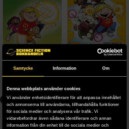
Hilo 2: Hilo räddar absolut hela världen
Hilo 3: Den jättestora smällen
Judd Winick
Judd Winick
Samtycke
Information
Om
239 kr
239 kr
Beställ
Beställ
Denna webbplats använder cookies
Vi använder enhetsidentifierare för att anpassa innehållet
4
och annonserna till användarna, tillhandahålla funktioner
för sociala medier och analysera vår trafik. Vi
vidarebefordrar även sådana identifierare och annan
information från din enhet till de sociala medier och