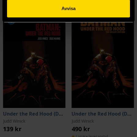
Mer från Judd Winick
Avvisa
Under the Red Hood (DC Compact Comics Edition)
Under the Red Hood (Deluxe Edition)
Judd Winick
Judd Winick
139 kr
490 kr
Längre leveranstid