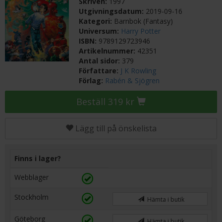
Skriven:
1997
Utgivningsdatum:
2019-09-16
Kategori:
Barnbok (Fantasy)
Universum:
Harry Potter
ISBN:
9789129723946
Artikelnummer:
42351
Antal sidor:
379
Författare:
J K Rowling
Förlag:
Rabén & Sjögren
Beställ 319 kr
Lägg till på önskelista
Finns i lager?
Webblager
Stockholm
Hämta i butik
Göteborg
Hämta i butik