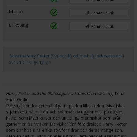
Malmö
Hämta i butik
Linköping
Hämta i butik
Bevaka Harry Potter (Sv) och få ett mail så fort nästa del i
serien blir tillgänglig »
Harry Potter and the Philosopher's Stone
. Översättning: Lena
Fries-Gedin.
Plötsligt händer det märkliga ting i den lilla staden. Mystiska
stjärnskott på himlen och svärmar av ugglor mitt på dagen,
katter som läser kartor och underliga människor som står i
gathörnen och viskar. De viskar om föräldralöse Harry Potter
som bor hos sina elaka styvföräldrar och deras vidrige son.
Men en helt ny värld öppnar sig för Harry när det visar sig att