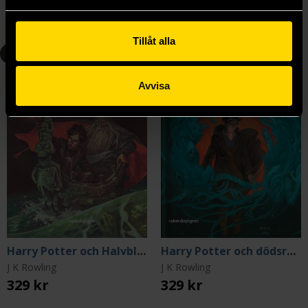
Längre leveranstid
Beställ
Beställ
Tillåt alla
6
7
Avvisa
Harry Potter och Halvblodsprinsen
Harry Potter och dödsrelikerna
J K Rowling
J K Rowling
329 kr
329 kr