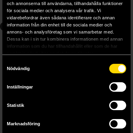
och annonserna till användarna, tillhandahålla funktioner
för sociala medier och analysera vår trafik. Vi
Beställ
Beställ
vidarebefordrar även sådana identifierare och annan
information från din enhet till de sociala medier och
4
5
annons- och analysföretag som vi samarbetar med.
Dessa kan i sin tur kombinera informationen med annan
information som du har tillhandahållit eller som de har
samlat in när du har använt deras tjänster.
Samtyckesval
Nödvändig
Inställningar
Statistik
Harry Potter och den flammande bägaren
Harry Potter och Fenixorden
J K Rowling
J K Rowling
Marknadsföring
329 kr
349 kr