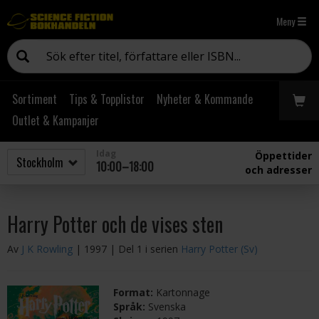
Meny
Sortiment
Tips & Topplistor
Nyheter & Kommande
Outlet & Kampanjer
Idag
Öppettider
10:00–18:00
och adresser
Harry Potter och de vises sten
Av
J K Rowling
| 1997
| Del 1 i serien
Harry Potter (Sv)
Format:
Kartonnage
Språk:
Svenska