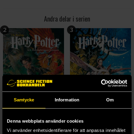
Andra delar i serien
2
3
Samtycke
Information
Om
Harry Potter och Hemligheternas kammare
Harry Potter och fången från Azkaban
Denna webbplats använder cookies
J K Rowling
J K Rowling
319 kr
319 kr
Vi använder enhetsidentifierare för att anpassa innehållet