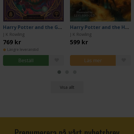
Harry Potter and the Goblet of Fire (Interactive Illustrated Edition)
Harry Potter and the Half-Blood Prince (Illustrated Edition)
J K Rowling
J K Rowling
769 kr
599 kr
Längre leveranstid
Beställ
Läs mer
Visa allt
Prenumerera på vårt nyhetsbrev