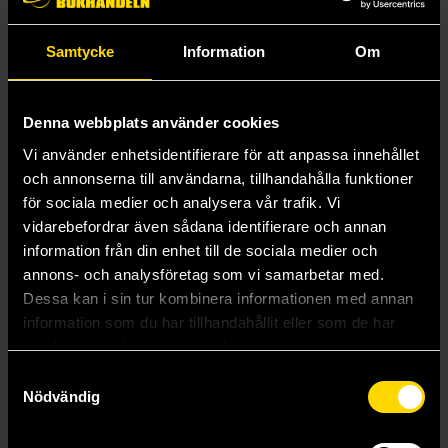
Mysig samlarfigur av Frieren
Samtycke
Information
Om
Mer från Taito
Denna webbplats använder cookies
Vi använder enhetsidentifierare för att anpassa innehållet
och annonserna till användarna, tillhandahålla funktioner
för sociala medier och analysera vår trafik. Vi
vidarebefordrar även sådana identifierare och annan
information från din enhet till de sociala medier och
annons- och analysföretag som vi samarbetar med.
Dessa kan i sin tur kombinera informationen med annan
information som du har tillhandahållit eller som de har
samlat in när du har använt deras tjänster.
Samtyckesval
Nödvändig
Hatsune Miku Outdoor Spring Fashion Ver. PVC Statue 18 cm
Frieren Summer Dress PVC Statue 13 cm (Desktop Cute Figure)
Vocaloid
Frieren Beyond Journey's End