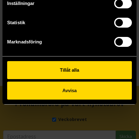
Inställningar
399 kr
399 kr
Statistik
Läs mer
Beställ
Marknadsföring
Visa allt
Tillåt alla
Avvisa
Prenumerera på vårt nyhetsbrev
Veckobrevet
Skicka