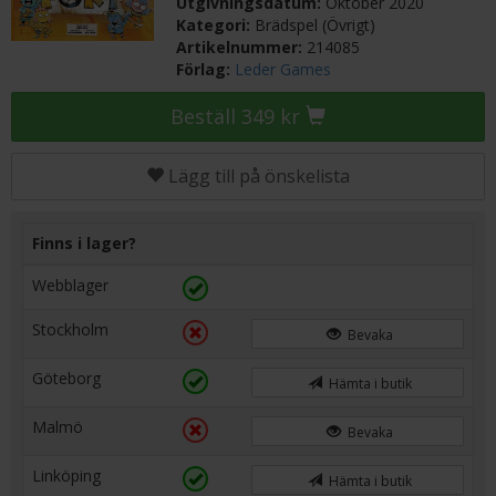
Utgivningsdatum:
Oktober 2020
Kategori:
Brädspel (Övrigt)
Artikelnummer:
214085
Förlag:
Leder Games
Beställ 349 kr
Lägg till på önskelista
Finns i lager?
Webblager
Stockholm
Bevaka
Göteborg
Hämta i butik
Malmö
Bevaka
Linköping
Hämta i butik