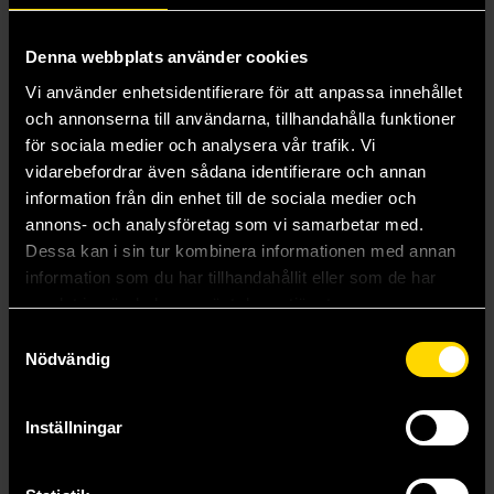
Denna webbplats använder cookies
Vi använder enhetsidentifierare för att anpassa innehållet
och annonserna till användarna, tillhandahålla funktioner
för sociala medier och analysera vår trafik. Vi
vidarebefordrar även sådana identifierare och annan
information från din enhet till de sociala medier och
annons- och analysföretag som vi samarbetar med.
Dessa kan i sin tur kombinera informationen med annan
information som du har tillhandahållit eller som de har
samlat in när du har använt deras tjänster.
Homeland Expansion
Riverfolk Expansion
Root Board Game
Root Board Game
Samtyckesval
Nödvändig
649 kr
489 kr
Inställningar
Läs mer
Läs mer