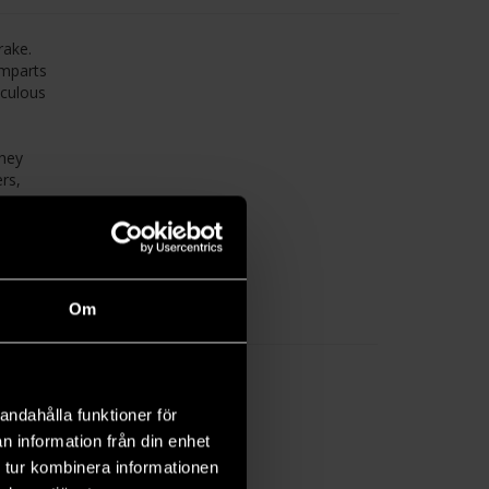
rake.
imparts
iculous
they
ers,
r study
s has
Om
andahålla funktioner för
n information från din enhet
 tur kombinera informationen