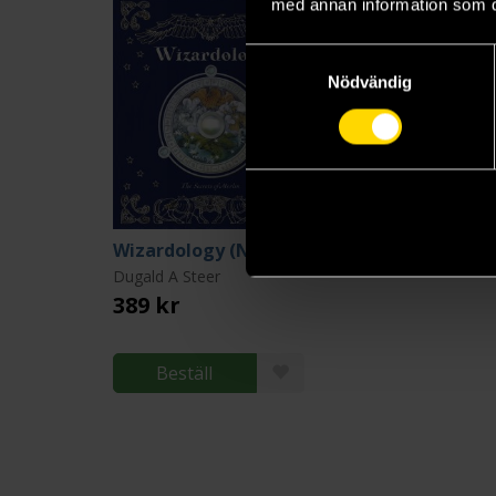
med annan information som du 
Samtyckesval
Nödvändig
Wizardology (New 20th Anniversary Edition)
Dugald A Steer
389 kr
Beställ