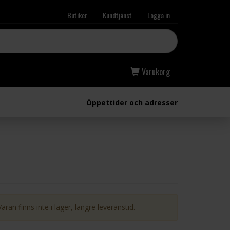
Butiker
Kundtjänst
Logga in
Varukorg
Öppettider och adresser
Varan finns inte i lager, längre leveranstid.