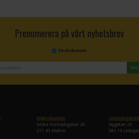
Prenumerera på vårt nyhetsbrev
Veckobrevet
Skic
n
Malmöbutiken
Linköpingsbuti
Södra Förstadsgatan 26
Nygatan 20
211 43 Malmö
582 19 Linköpi