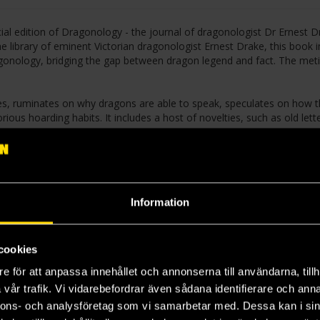
cial edition of Dragonology - the journal of dragonologist Dr Ernest D
e library of eminent Victorian dragonologist Ernest Drake, this book 
ragonology, bridging the gap between dragon legend and fact. The met
es, ruminates on why dragons are able to speak, speculates on how 
rious hoarding habits. It includes a host of novelties, such as old lett
nologists is to preserve and protect the magnificent creatures of thei
volume most affectionately achieves. An incomparable gift for secret
Don't let it fall into the wrong hands!The groundbreaking Ology serie
Information
cookies
e för att anpassa innehållet och annonserna till användarna, tillh
vår trafik. Vi vidarebefordrar även sådana identifierare och anna
nnons- och analysföretag som vi samarbetar med. Dessa kan i sin