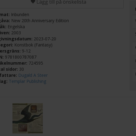
Lägg till på önskelista
rmat:
Inbunden
gåva:
New 20th Anniversary Edition
råk:
Engelska
iven:
2003
givningsdatum:
2023-07-20
egori:
Konstbok (Fantasy)
dersgräns:
9-12
BN:
9781800787087
tikelnummer:
724595
al sidor:
30
fattare:
Dugald A Steer
lag:
Templar Publishing