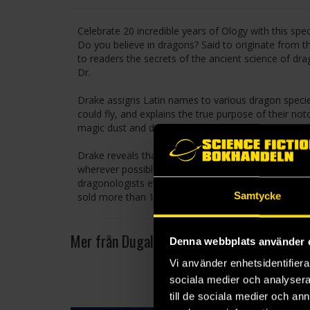
Celebrate 20 incredible years of Ology with this spe
Do you believe in dragons? Said to originate from th
to readers the secrets of the ancient science of d
Dr.
Drake assigns Latin names to various dragon speci
could fly, and explains the true purpose of their noto
magic dust and dragon scales. In his afterword, Dr.
Drake reveals that one of the crucial goals of drago
wherever possible - a goal this lavishly illustrated 
dragonologists everywhere! For true believers only. 
Samtycke
sold more than 18 MILLION copies worldwide.
Mer från Dugald A Steer
Denna webbplats använder 
Vi använder enhetsidentifierar
sociala medier och analysera 
till de sociala medier och a