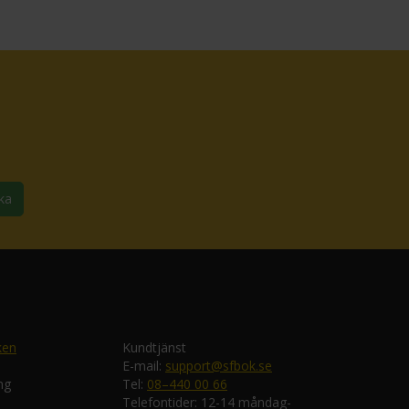
ka
ken
Kundtjänst
E-mail:
support@sfbok.se
ng
Tel:
08–440 00 66
Telefontider: 12-14 måndag-