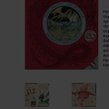
Fo
Ut
Sp
Skr
Ut
Kat
Ål
IS
Ar
Ant
För
För