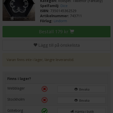
Kategori:
Rollspel: Tillbehör (Fantasy)
Spelfamilj:
Dice
ISBN:
7350145362529
Artikelnummer:
743711
Förlag:
Lindorm
Beställ 179 kr
Lägg till på önskelista
Varan finns inte i lager, längre leveranstid.
Finns i lager?
Webblager
Bevaka
Stockholm
Bevaka
Göteborg
Hämta i butik