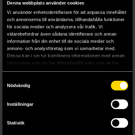
Denna webbplats använder cookies
Vi använder enhetsidentifierare för att anpassa innehållet
och annonserna till användarna, tillhandahålla funktioner
för sociala medier och analysera vår trafik. Vi
Dice tray cat
Dice Tray Owl
vidarebefordrar även sådana identifierare och annan
Dice
Dice
information från din enhet till de sociala medier och
179 kr
179 kr
annons- och analysföretag som vi samarbetar med.
Dessa kan i sin tur kombinera informationen med annan
information som du har tillhandahållit eller som de har
Beställ
Beställ
samlat in när du har använt deras tjänster.
Samtyckesval
Nödvändig
Inställningar
Visa allt
Statistik