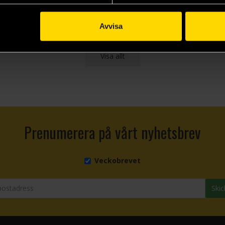
Beställ
Beställ
Avvisa
Visa allt
Prenumerera på vårt nyhetsbrev
Veckobrevet
Skic