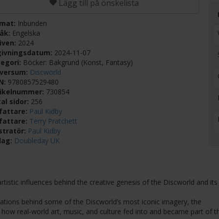
Lägg till på önskelista
rmat:
Inbunden
råk:
Engelska
iven:
2024
givningsdatum:
2024-11-07
egori:
Böcker: Bakgrund (Konst, Fantasy)
iversum:
Discworld
BN:
9780857529480
tikelnummer:
730854
al sidor:
256
fattare:
Paul Kidby
fattare:
Terry Pratchett
ustratör:
Paul Kidby
lag:
Doubleday UK
tistic influences behind the creative genesis of the Discworld and its 
irations behind some of the Discworld’s most iconic imagery, the
how real-world art, music, and culture fed into and became part of t