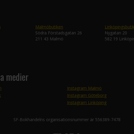
n
Malmöbutiken
Linköpingsbuti
Södra Förstadsgatan 26
Nygatan 20
211 43 Malmö
582 19 Linköpi
la medier
m
Instagram Malmö
k
Instagram Göteborg
Instagram Linköping
SF-Bokhandelns organisationsnummer är 556389-7478