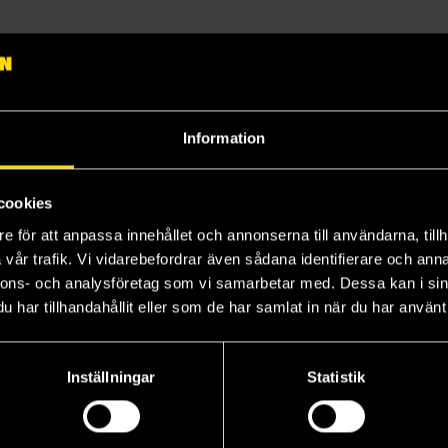
Information
cookies
e för att anpassa innehållet och annonserna till användarna, tillh
vår trafik. Vi vidarebefordrar även sådana identifierare och anna
nnons- och analysföretag som vi samarbetar med. Dessa kan i sin
har tillhandahållit eller som de har samlat in när du har använt 
Inställningar
Statistik
The World of Terry Pratchett : A Discworld Puzzle - 1000pcs (Pussel)
The Shepherd's Crown
The Wee Free Men
A 
Terry Pratchett
Terry Pratchett
Ter
159 kr
159 kr
15