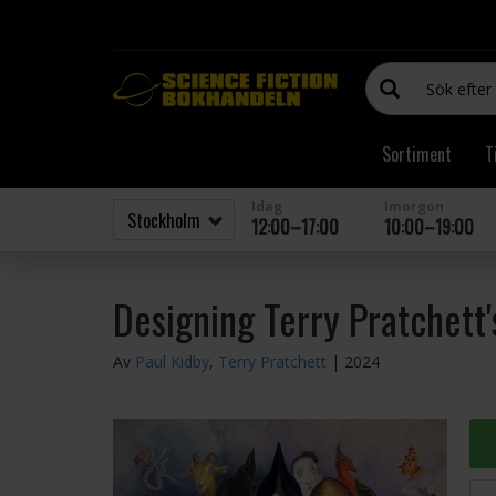
Sortiment
T
Idag
Imorgon
12:00–17:00
10:00–19:00
Designing Terry Pratchett'
Av
Paul Kidby
,
Terry Pratchett
| 2024