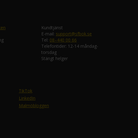
ken
Kundtjänst
E-mail:
support@sfbok.se
ng
Tel:
08–440 00 66
Telefontider: 12-14 måndag-
torsdag
Stängt helger
TikTok
LinkedIn
Malmöbloggen