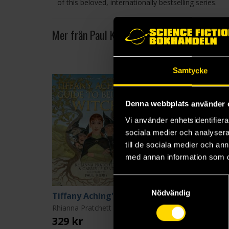
of this beloved, internationally bestselling series.
Mer från Paul Kidby
Samtycke
Denna webbplats använder 
Vi använder enhetsidentifierar
sociala medier och analysera 
till de sociala medier och a
med annan information som du 
Samtyckesval
Nödvändig
Tiffany Aching's Guide to Being a Witch
Rhianna Pratchett
Terry Pratchett
329 kr
299 kr