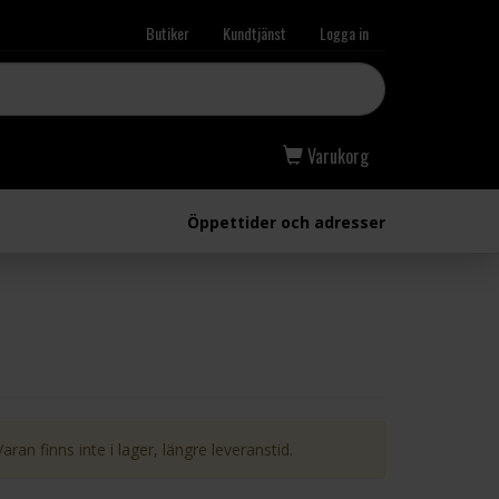
Butiker
Kundtjänst
Logga in
Varukorg
Öppettider och adresser
Varan finns inte i lager, längre leveranstid.