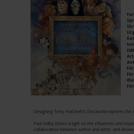
Fo
Sp
Skr
Ut
Kat
Un
IS
Ar
Ant
För
För
Ill
För
Designing Terry Pratchett’s Discworld explores the ar
Paul Kidby shines a light on the influences and insp
collaboration between author and artist, and shows 