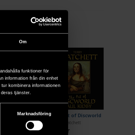
Om
andahålla funktioner för
n information från din enhet
 tur kombinera informationen
deras tjänster.
Marknadsföring
Hat Full of Sky
The Art of Discworld
ry Pratchett
Terry Pratchett
9 kr
299 kr