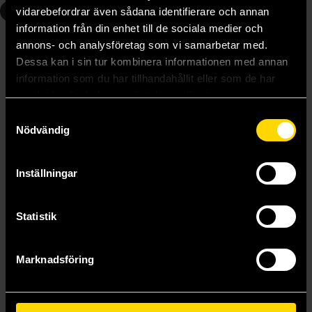
3
4
vidarebefordrar även sådana identifierare och annan
information från din enhet till de sociala medier och
annons- och analysföretag som vi samarbetar med.
Dessa kan i sin tur kombinera informationen med annan
information som du har tillhandahållit eller som de har
samlat in när du har använt deras tjänster.
Samtyckesval
Nödvändig
Inställningar
Statistik
Äventyret i Lindrizia
I Duvjägarnas klor
Camilla Brinck
Camilla Brinck
229 kr
229 kr
Marknadsföring
Läs mer
Beställ