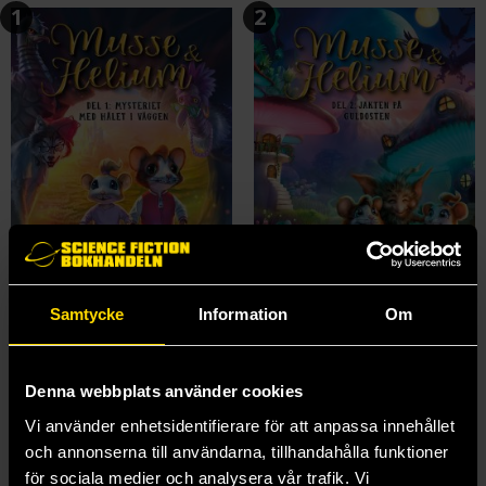
1
2
Samtycke
Information
Om
Mysteriet med hålet i väggen
Jakten på Guldosten
Camilla Brinck
Camilla Brinck
219 kr
219 kr
Denna webbplats använder cookies
Vi använder enhetsidentifierare för att anpassa innehållet
och annonserna till användarna, tillhandahålla funktioner
Läs mer
Beställ
för sociala medier och analysera vår trafik. Vi