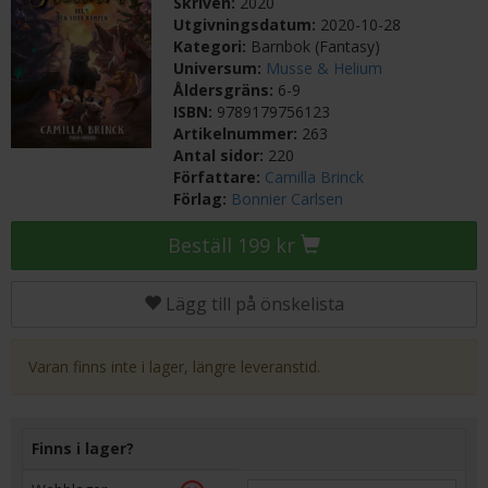
Skriven:
2020
Utgivningsdatum:
2020-10-28
Kategori:
Barnbok (Fantasy)
Universum:
Musse & Helium
Åldersgräns:
6-9
ISBN:
9789179756123
Artikelnummer:
263
Antal sidor:
220
Författare:
Camilla Brinck
Förlag:
Bonnier Carlsen
Beställ 199 kr
Lägg till på önskelista
Varan finns inte i lager, längre leveranstid.
Finns i lager?