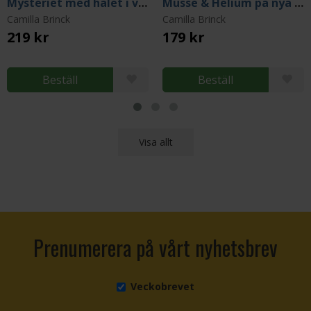
Mysteriet med hålet i väggen
Musse & Helium på nya äventyr
Camilla Brinck
Camilla Brinck
219 kr
179 kr
Beställ
Beställ
Visa allt
Prenumerera på vårt nyhetsbrev
Veckobrevet