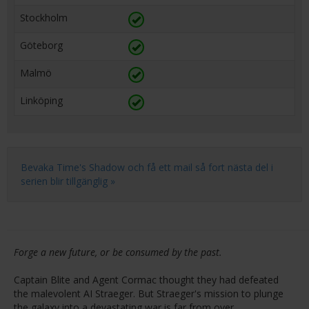
Stockholm
Göteborg
Malmö
Linköping
Bevaka Time's Shadow och få ett mail så fort nästa del i
serien blir tillgänglig »
Forge a new future, or be consumed by the past.
Captain Blite and Agent Cormac thought they had defeated
the malevolent AI Straeger. But Straeger's mission to plunge
the galaxy into a devastating war is far from over.