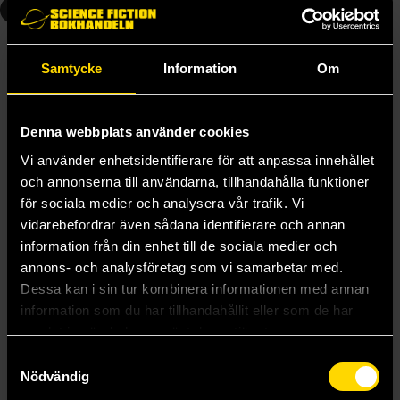
1
Samtycke
Information
Om
Denna webbplats använder cookies
Vi använder enhetsidentifierare för att anpassa innehållet
och annonserna till användarna, tillhandahålla funktioner
för sociala medier och analysera vår trafik. Vi
vidarebefordrar även sådana identifierare och annan
information från din enhet till de sociala medier och
annons- och analysföretag som vi samarbetar med.
Dark Diamond
Dessa kan i sin tur kombinera informationen med annan
Neal Asher
259 kr
information som du har tillhandahållit eller som de har
samlat in när du har använt deras tjänster.
Samtyckesval
Beställ
Nödvändig