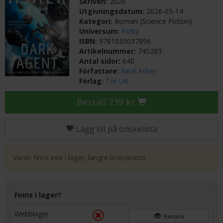
Skriven:
2026
Utgivningsdatum:
2026-05-14
Kategori:
Roman (Science Fiction)
Universum:
Polity
ISBN:
9781035037896
Artikelnummer:
745283
Antal sidor:
640
Författare:
Neal Asher
Förlag:
Tor UK
Beställ 239 kr
Lägg till på önskelista
Varan finns inte i lager, längre leveranstid.
Finns i lager?
Webblager
Bevaka