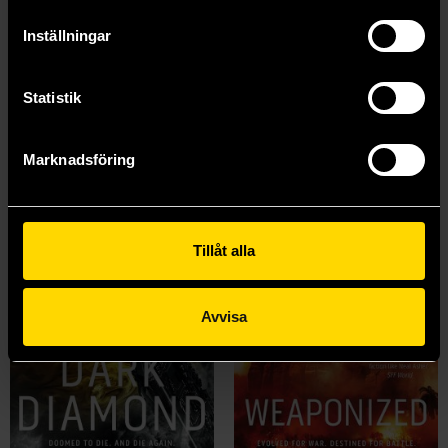
Visa alla delar och format
Inställningar
Mer från Neal Asher
Statistik
Marknadsföring
Tillåt alla
Avvisa