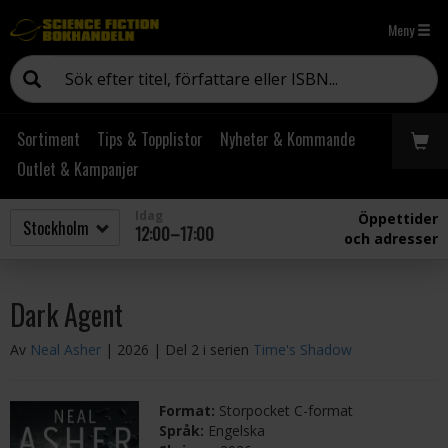
Meny
Sortiment
Tips & Topplistor
Nyheter & Kommande
Outlet & Kampanjer
Idag
Öppettider
12:00–17:00
och adresser
Dark Agent
Av
Neal Asher
| 2026
| Del 2 i serien
Time's Shadow
Format:
Storpocket C-format
Språk:
Engelska