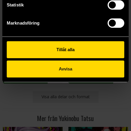
Statistik
Marknadsföring
Dandadan Vol 5
Dandadan Vol 6
Tillåt alla
Yukinobu Tatsu
Yukinobu Tatsu
139 kr
139 kr
Avvisa
Beställ
Beställ
Visa alla delar och format
Mer från Yukinobu Tatsu