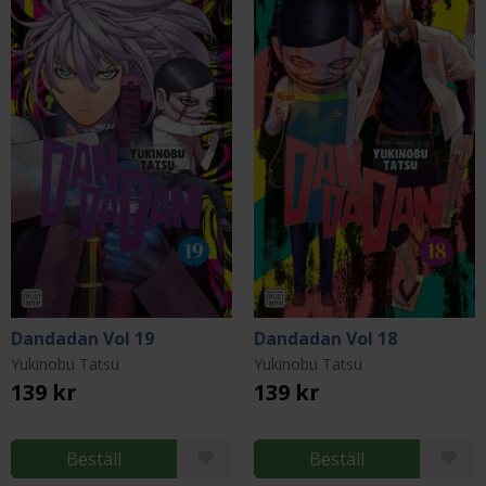
Dandadan Vol 19
Dandadan Vol 18
Yukinobu Tatsu
Yukinobu Tatsu
139 kr
139 kr
Beställ
Beställ