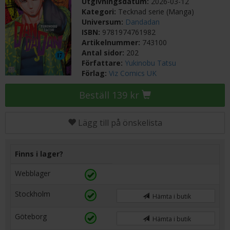
Utgivningsdatum:
2026-03-12
Kategori:
Tecknad serie (Manga)
Universum:
Dandadan
ISBN:
9781974761982
Artikelnummer:
743100
Antal sidor:
202
Författare:
Yukinobu Tatsu
Förlag:
Viz Comics UK
Beställ 139 kr
Lägg till på önskelista
Finns i lager?
Webblager
Stockholm
Hämta i butik
Göteborg
Hämta i butik