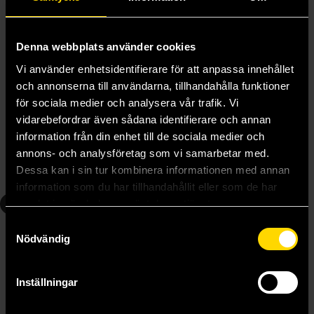
Denna webbplats använder cookies
Vi använder enhetsidentifierare för att anpassa innehållet
och annonserna till användarna, tillhandahålla funktioner
Dandadan Vol 3
Dandadan Vol 4
för sociala medier och analysera vår trafik. Vi
Yukinobu Tatsu
Yukinobu Tatsu
vidarebefordrar även sådana identifierare och annan
139 kr
139 kr
information från din enhet till de sociala medier och
Längre leveranstid
annons- och analysföretag som vi samarbetar med.
Dessa kan i sin tur kombinera informationen med annan
Beställ
Beställ
information som du har tillhandahållit eller som de har
5
6
samlat in när du har använt deras tjänster.
Samtyckesval
Nödvändig
Inställningar