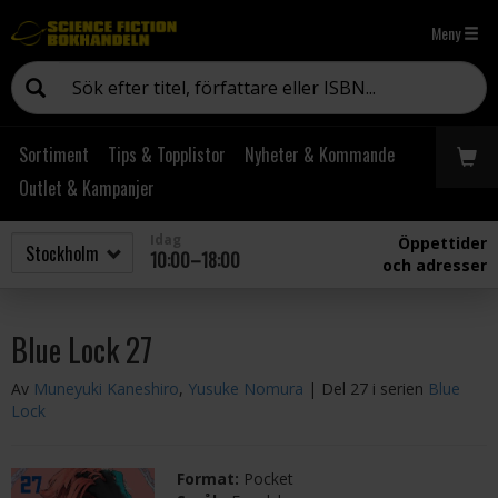
Meny
Sortiment
Tips & Topplistor
Nyheter & Kommande
Outlet & Kampanjer
Idag
Öppettider
10:00–18:00
och adresser
Blue Lock 27
Av
Muneyuki Kaneshiro
,
Yusuke Nomura
| Del 27 i serien
Blue
Lock
Format:
Pocket