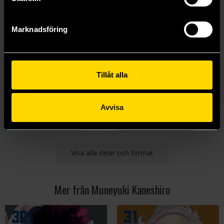
Marknadsföring
Blue Lock 4
Blue Lock 5
Tillåt alla
Yusuke Nomura
Yusuke Nomura
159 kr
159 kr
Längre leveranstid
Avvisa
Beställ
Beställ
Visa alla delar och format
Mer från Muneyuki Kaneshiro