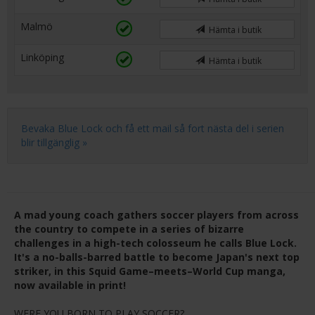
Malmö
Hämta i butik
Linköping
Hämta i butik
Bevaka Blue Lock och få ett mail så fort nästa del i serien
blir tillgänglig »
A mad young coach gathers soccer players from across
the country to compete in a series of bizarre
challenges in a high-tech colosseum he calls Blue Lock.
It's a no-balls-barred battle to become Japan's next top
striker, in this Squid Game–meets–World Cup manga,
now available in print!
WERE YOU BORN TO PLAY SOCCER?