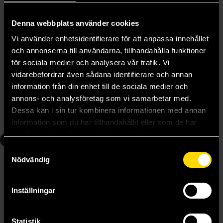
Denna webbplats använder cookies
Vi använder enhetsidentifierare för att anpassa innehållet
och annonserna till användarna, tillhandahålla funktioner
för sociala medier och analysera vår trafik. Vi
Blue Lock 2
Blue Lock 3
vidarebefordrar även sådana identifierare och annan
Yusuke Nomura
Yusuke Nomura
information från din enhet till de sociala medier och
159 kr
159 kr
annons- och analysföretag som vi samarbetar med.
Längre leveranstid
Dessa kan i sin tur kombinera informationen med annan
Beställ
Beställ
information som du har tillhandahållit eller som de har
samlat in när du har använt deras tjänster.
4
5
Samtyckesval
Nödvändig
Inställningar
Statistik