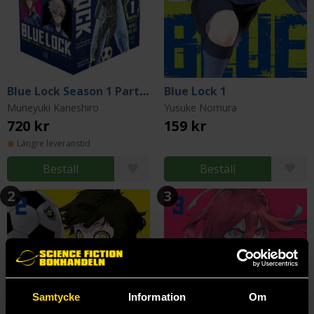
Blue Lock Season 1 Part 1 Manga Box Set
Blue Lock 1
Muneyuki Kaneshiro
Yusuke Nomura
720 kr
159 kr
Längre leveranstid
Beställ
Beställ
2
3
Samtycke
Information
Om