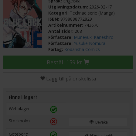
Språk:
Engelska
Utgivningsdatum:
2026-02-17
Kategori:
Tecknad serie (Manga)
ISBN:
9798888772829
Artikelnummer:
743670
Antal sidor:
208
Författare:
Muneyuki Kaneshiro
Författare:
Yusuke Nomura
Förlag:
Kodansha Comics
Beställ 159 kr
Lägg till på önskelista
Finns i lager?
Webblager
Stockholm
Bevaka
Göteborg
Hämta i butik