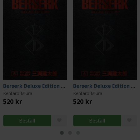
Berserk Deluxe Edition Vol 5
Berserk Deluxe Edition Vol 6
Kentaro Miura
Kentaro Miura
520 kr
520 kr
Beställ
Beställ