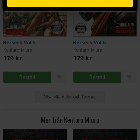
Berserk Vol 5
Berserk Vol 6
Kentaro Miura
Kentaro Miura
179 kr
179 kr
Beställ
Beställ
Visa alla delar och format
Mer från Kentaro Miura