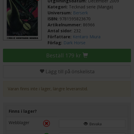
Utgivningsdatum:
December 2009
Kategori:
Tecknad serie (Manga)
Universum:
Berserk
ISBN:
9781595823670
Artikelnummer:
86966
Antal sidor:
232
Författare:
Kentaro Miura
Förlag:
Dark Horse
Beställ 179 kr
Lägg till på önskelista
Varan finns inte i lager, längre leveranstid.
Finns i lager?
Webblager
Bevaka