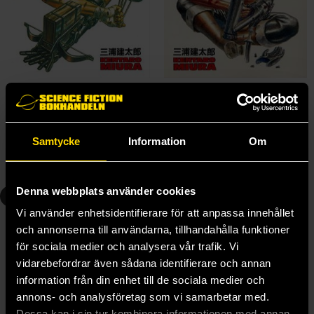
Berserk Vol 1: The Black Swordsman
Berserk Vol 2: The Guardians of Desire
Kentaro Miura
Kentaro Miura
179 kr
179 kr
Samtycke
Information
Om
Beställ
Beställ
Denna webbplats använder cookies
3
4
Vi använder enhetsidentifierare för att anpassa innehållet
och annonserna till användarna, tillhandahålla funktioner
för sociala medier och analysera vår trafik. Vi
vidarebefordrar även sådana identifierare och annan
information från din enhet till de sociala medier och
annons- och analysföretag som vi samarbetar med.
Dessa kan i sin tur kombinera informationen med annan