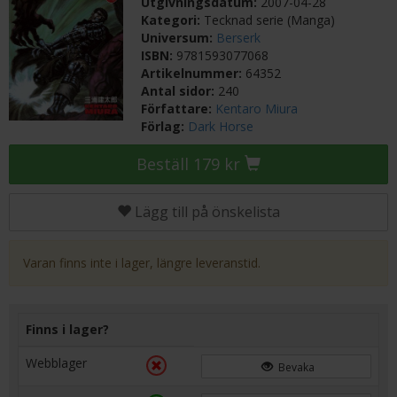
Utgivningsdatum:
2007-04-28
Kategori:
Tecknad serie (Manga)
Universum:
Berserk
ISBN:
9781593077068
Artikelnummer:
64352
Antal sidor:
240
Författare:
Kentaro Miura
Förlag:
Dark Horse
Beställ 179 kr
Lägg till på önskelista
Varan finns inte i lager, längre leveranstid.
Finns i lager?
Webblager
Bevaka