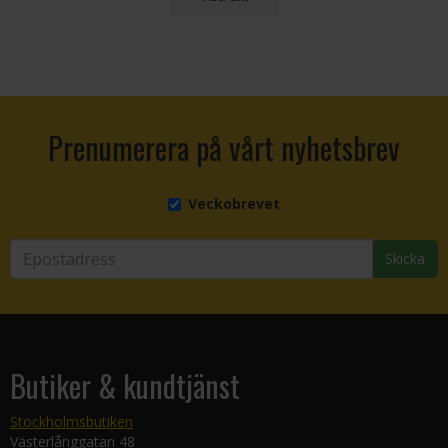
Prenumerera på vårt nyhetsbrev
Veckobrevet
Skicka
Butiker & kundtjänst
Stockholmsbutiken
Västerlånggatan 48