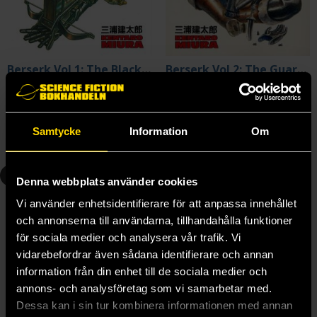
Berserk Vol 1: The Black Swordsman
Berserk Vol 2: The Guardians of Desire
Kentaro Miura
Kentaro Miura
179 kr
179 kr
Samtycke
Information
Om
Beställ
Beställ
3
4
Denna webbplats använder cookies
Vi använder enhetsidentifierare för att anpassa innehållet
och annonserna till användarna, tillhandahålla funktioner
för sociala medier och analysera vår trafik. Vi
vidarebefordrar även sådana identifierare och annan
information från din enhet till de sociala medier och
annons- och analysföretag som vi samarbetar med.
Dessa kan i sin tur kombinera informationen med annan