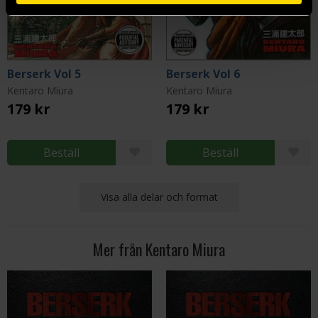
Berserk Vol 5
Berserk Vol 6
Kentaro Miura
Kentaro Miura
179 kr
179 kr
Beställ
Beställ
Visa alla delar och format
Mer från Kentaro Miura