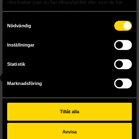
information som du har tillhandahållit eller som de har
samlat in när du har använt deras tjänster.
Samtyckesval
Nödvändig
Berserk Vol 3
Berserk Vol 4
Kentaro Miura
Kentaro Miura
Inställningar
179 kr
179 kr
Statistik
Beställ
Beställ
5
6
Marknadsföring
Tillåt alla
Avvisa