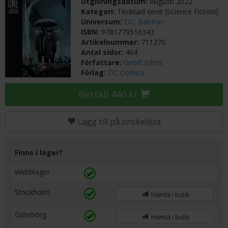
Utgivningsdatum:
Augusti 2022
Kategori:
Tecknad serie (Science Fiction)
Universum:
DC: Batman
ISBN:
9781779516343
Artikelnummer:
711270
Antal sidor:
464
Författare:
Geoff Johns
Förlag:
DC Comics
Beställ 440 kr
Lägg till på önskelista
Finns i lager?
Webblager
Stockholm
Hämta i butik
Göteborg
Hämta i butik