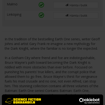
Malmö
Hämta i butik
Linköping
Hämta i butik
In the tradition of the bestselling Earth One series, writer Geoff
Johns and artist Gary Frank re-imagine a new mythology for
the Dark Knight, where the familiar is no longer the expected.
In a Gotham City where friend and foe are indistinguishable,
Bruce Wayne's path toward becoming the Dark Knight is
riddled with more obstacles than ever before. Focused on
punishing his parents’ true killers, and the corrupt police that
allowed them to go free, Bruce Wayne's thirst for vengeance
fuels his mad crusade and no one, not even Alfred, can stop
him. This stunning collection contains all three volumes of the
Batman: Earth One series! Contains Batman: Earth One,
Batman: Earth One Vol. 2, and Batman: Earth One Vol. 3