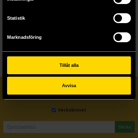
Längre leveranstid
Längre leveranstid
Beställ
Beställ
Statistik
Marknadsföring
Visa allt
Tillåt alla
Avvisa
Prenumerera på vårt nyhetsbrev
Veckobrevet
Skicka