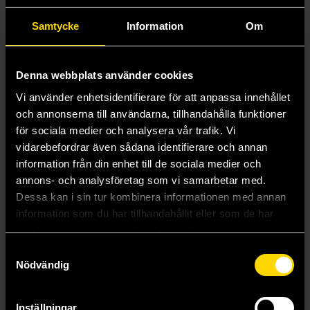
Mer från Geoff Johns
Samtycke
Information
Om
Denna webbplats använder cookies
Vi använder enhetsidentifierare för att anpassa innehållet
och annonserna till användarna, tillhandahålla funktioner
för sociala medier och analysera vår trafik. Vi
vidarebefordrar även sådana identifierare och annan
information från din enhet till de sociala medier och
annons- och analysföretag som vi samarbetar med.
Dessa kan i sin tur kombinera informationen med annan
information som du har tillhandahållit eller som de har
samlat in när du har använt deras tjänster.
Samtyckesval
Nödvändig
The Flash: Rebirth (DC Compact Comics Edition)
Green Lantern: Rebirth Compendium
Geoff Johns
Geoff Johns
139 kr
590 kr
Inställningar