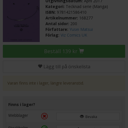
Utgivningsdatum:
April 2017
Kategori:
Tecknad serie (Manga)
ISBN:
9781421586410
Artikelnummer:
168277
Antal sidor:
200
Författare:
Yusei Matsui
Förlag:
Viz Comics UK
Beställ 139 kr
Lägg till på önskelista
Varan finns inte i lager, längre leveranstid.
Finns i lager?
Webblager
Bevaka
Stockholm