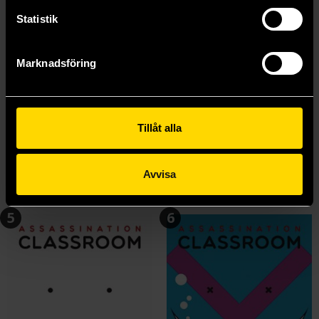
Statistik
Marknadsföring
Assassination Classroom Vol 3
Assassination Classroom Vol 4
Yusei Matsui
Yusei Matsui
Tillåt alla
139 kr
139 kr
Längre leveranstid
Längre leveranstid
Avvisa
Beställ
Beställ
5
6