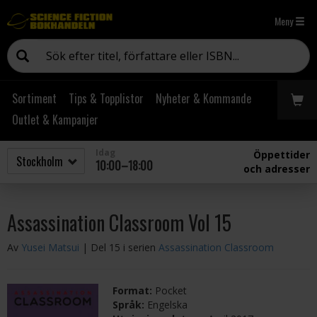
Meny
Sortiment
Tips & Topplistor
Nyheter & Kommande
Outlet & Kampanjer
Idag
Öppettider
10:00–18:00
och adresser
Assassination Classroom Vol 15
Av
Yusei Matsui
| Del 15 i serien
Assassination Classroom
Format:
Pocket
Språk:
Engelska