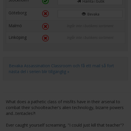
Hämta i butik
Göteborg
Bevaka
Malmö
Ingår inte i butikens sortiment
Linköping
Ingår inte i butikens sortiment
Bevaka Assassination Classroom och få ett mail så fort
nästa del i serien blir tillgänglig »
What does a pathetic class of misfits have in their arsenal to
combat their schoolteacher's alien technology, bizarre powers
and...tentacles?!
Ever caught yourself screaming, "I could just kill that teacher"?