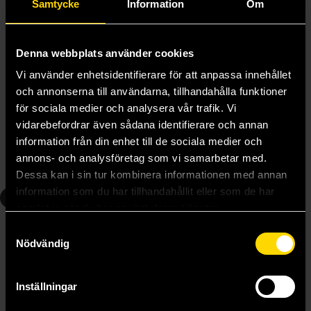
Samtycke
Information
Om
Denna webbplats använder cookies
Vi använder enhetsidentifierare för att anpassa innehållet
och annonserna till användarna, tillhandahålla funktioner
Assassination Classroom Vol 1
Assassination Classroom Vol 2
för sociala medier och analysera vår trafik. Vi
Yusei Matsui
Yusei Matsui
139 kr
139 kr
vidarebefordrar även sådana identifierare och annan
information från din enhet till de sociala medier och
annons- och analysföretag som vi samarbetar med.
Beställ
Beställ
Dessa kan i sin tur kombinera informationen med annan
information som du har tillhandahållit eller som de har
3
4
samlat in när du har använt deras tjänster.
Samtyckesval
Nödvändig
Inställningar