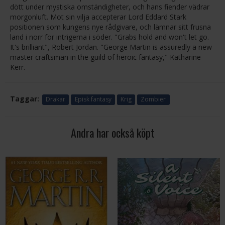
dött under mystiska omständigheter, och hans fiender vädrar
morgonluft. Mot sin vilja accepterar Lord Eddard Stark
positionen som kungens nye rådgivare, och lämnar sitt frusna
land i norr för intrigerna i söder. "Grabs hold and won't let go.
It's brilliant", Robert Jordan. "George Martin is assuredly a new
master craftsman in the guild of heroic fantasy," Katharine
Kerr.
Taggar:
Drakar
Episk fantasy
Krig
Zombier
Andra har också köpt