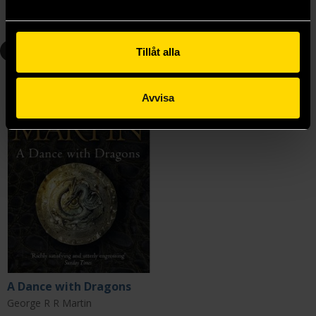
Beställ
Beställ
5
Tillåt alla
Avvisa
A Dance with Dragons
George R R Martin