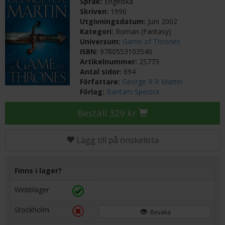
Språk:
Engelska
Skriven:
1996
Utgivningsdatum:
Juni 2002
Kategori:
Roman (Fantasy)
Universum:
Game of Thrones
ISBN:
9780553103540
Artikelnummer:
25773
Antal sidor:
694
Författare:
George R R Martin
Förlag:
Bantam Spectra
Beställ 329 kr
Lägg till på önskelista
Finns i lager?
Webblager
Stockholm
Bevaka