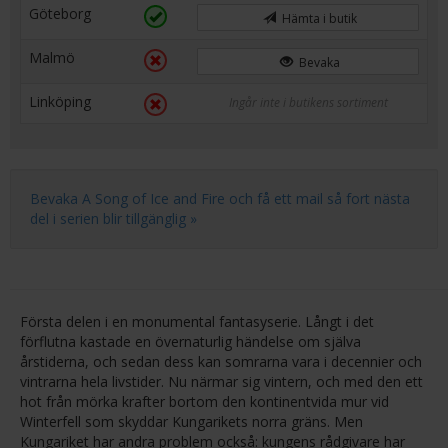
Göteborg
Hämta i butik
Malmö
Bevaka
Linköping
Ingår inte i butikens sortiment
Bevaka A Song of Ice and Fire och få ett mail så fort nästa
del i serien blir tillgänglig »
Första delen i en monumental fantasyserie. Långt i det
förflutna kastade en övernaturlig händelse om själva
årstiderna, och sedan dess kan somrarna vara i decennier och
vintrarna hela livstider. Nu närmar sig vintern, och med den ett
hot från mörka krafter bortom den kontinentvida mur vid
Winterfell som skyddar Kungarikets norra gräns. Men
Kungariket har andra problem också: kungens rådgivare har