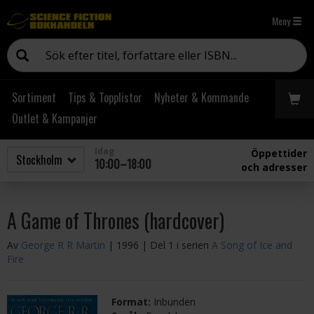
Meny
Sortiment
Tips & Topplistor
Nyheter & Kommande
Outlet & Kampanjer
Idag
Öppettider
10:00–18:00
och adresser
A Game of Thrones (hardcover)
Av
George R R Martin
| 1996
| Del 1 i serien
A Song of Ice and
Fire
Format:
Inbunden