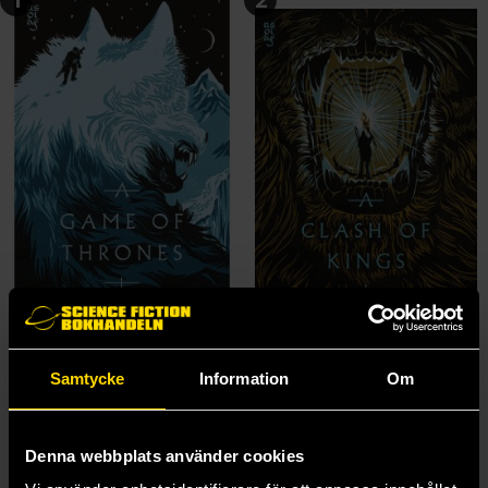
A Game of Thrones
A Clash of Kings
Samtycke
Information
Om
George R R Martin
George R R Martin
129 kr
129 kr
Längre leveranstid
Denna webbplats använder cookies
Beställ
Beställ