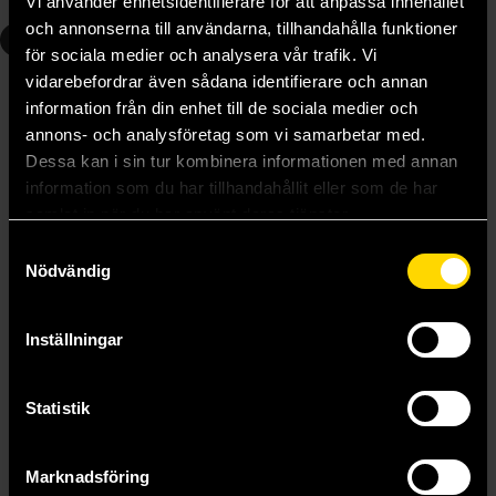
Vi använder enhetsidentifierare för att anpassa innehållet
och annonserna till användarna, tillhandahålla funktioner
3
4
för sociala medier och analysera vår trafik. Vi
vidarebefordrar även sådana identifierare och annan
information från din enhet till de sociala medier och
annons- och analysföretag som vi samarbetar med.
Dessa kan i sin tur kombinera informationen med annan
information som du har tillhandahållit eller som de har
samlat in när du har använt deras tjänster.
Samtyckesval
Nödvändig
Inställningar
A Storm of Swords Part 1: Steel and Snow
A Feast for Crows
Statistik
George R R Martin
George R R Martin
159 kr
129 kr
Marknadsföring
Längre leveranstid