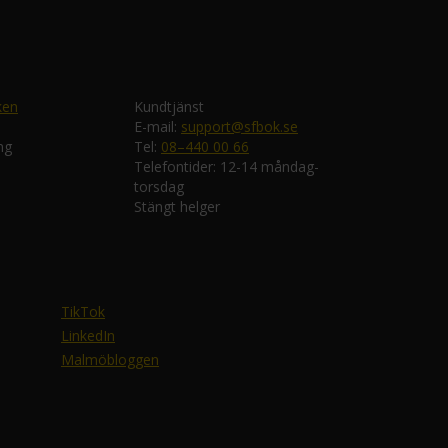
ken
Kundtjänst
E-mail:
support@sfbok.se
ng
Tel:
08–440 00 66
Telefontider: 12-14 måndag-
torsdag
Stängt helger
TikTok
LinkedIn
Malmöbloggen