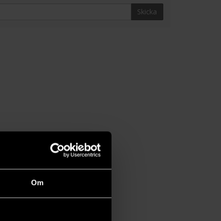
Skicka
Om