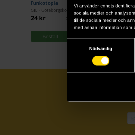
Funkotopia
Vi använder enhetsidentifierar
GIL - Göteborgskooperativet för Independent Living
sociala medier och analysera 
24 kr
Ord.
99 kr
till de sociala medier och a
med annan information som du 
Beställ
Samtyckesval
Nödvändig