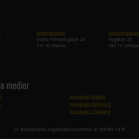
n
Malmöbutiken
Linköpingsbuti
Södra Förstadsgatan 26
Nygatan 20
211 43 Malmö
582 19 Linköpi
la medier
m
Instagram Malmö
k
Instagram Göteborg
Instagram Linköping
SF-Bokhandelns organisationsnummer är 556389-7478