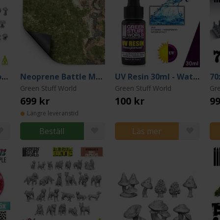
Resin Wild Mushrooms
Neoprene Battle Mat 112*152: Duskriver Meadows
UV Resin 30ml - Water Effect
70
Green Stuff World
Green Stuff World
Gre
699 kr
100 kr
99
Längre leveranstid
Beställ
Läs mer