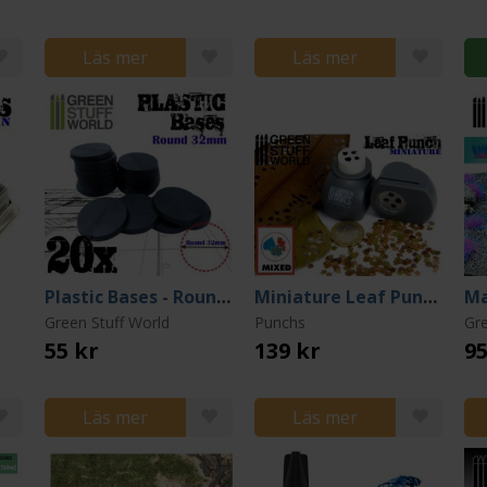
Läs mer
Läs mer
Plastic Bases - Round 32mm BLACK
Miniature Leaf Punch GREY
Green Stuff World
Punchs
Gre
55 kr
139 kr
95
Läs mer
Läs mer