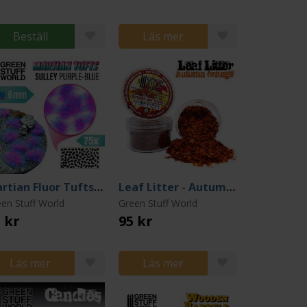
Beställ
Läs mer
Martian Fluor Tufts - SULLY PURPLE-BLUE
Leaf Litter - Autumn Orange
en Stuff World
Green Stuff World
 kr
95 kr
Läs mer
Läs mer