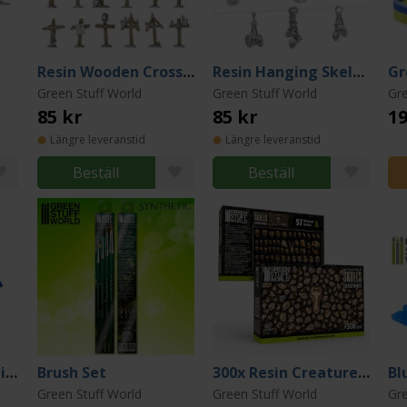
Resin Wooden Crosses
Resin Hanging Skeletons
Green Stuff World
Green Stuff World
Gre
85 kr
85 kr
19
Längre leveranstid
Längre leveranstid
Beställ
Beställ
Green Stuff Tape 6 inches (15cm)
Brush Set
300x Resin Creature Skulls
Green Stuff World
Green Stuff World
Gre