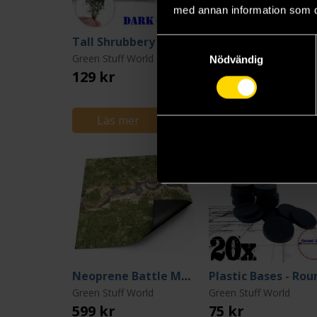
med annan information som du 
Tall Shrubbery - Dark Green
Samtyckesval
Green Stuff World
Green Stuff World
Nödvändig
129 kr
699 kr
Längre leveranstid
Läs mer
Beställ
Neoprene Battle Mat 120*120: Duskriver Meadows
Green Stuff World
Green Stuff World
599 kr
75 kr