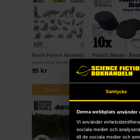
Resin Forest Animals
Green Stuff World
Green Stuff World
95 kr
75 kr
Läs mer
Läs mer
Samtycke
Denna webbplats använder 
Vi använder enhetsidentifierar
sociala medier och analysera 
till de sociala medier och a