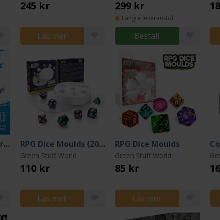
245 kr
299 kr
18
Längre leveranstid
Läs mer
Beställ
Dual-action GSW Airbrush 0.5 mm
RPG Dice Moulds (2024)
RPG Dice Moulds
Green Stuff World
Green Stuff World
Gre
110 kr
85 kr
16
Läs mer
Läs mer