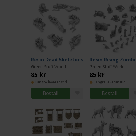
Resin Dead Skeletons
Resin Rising Zombi
Green Stuff World
Green Stuff World
85 kr
85 kr
Längre leveranstid
Längre leveranstid
Beställ
Beställ