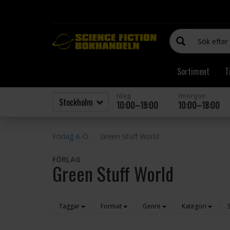
Sortiment
T
Idag
Imorgon
10:00–19:00
10:00–18:00
Förlag A-Ö
Green Stuff World
FÖRLAG
Green Stuff World
Taggar
Format
Genre
Kategori