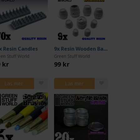
x Resin Candles
9x Resin Wooden Barrels
en Stuff World
Green Stuff World
 kr
99 kr
Läs mer
Läs mer