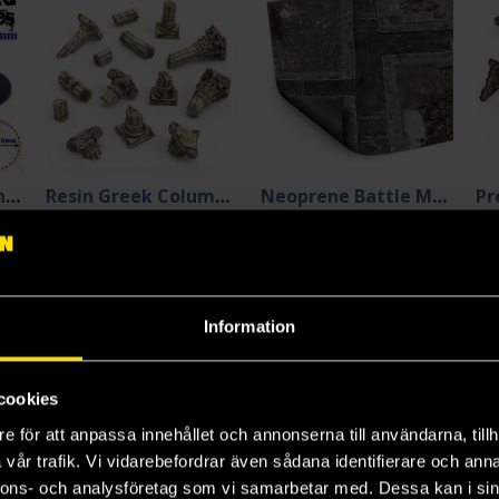
Plastic Bases - Round 40mm BLACK
Resin Greek Column Ruins
Neoprene Battle Mat 120*180: Ground Zero District
Green Stuff World
Green Stuff World
Gre
89 kr
759 kr
18
Längre leveranstid
Längre leveranstid
L
Beställ
Beställ
Information
cookies
e för att anpassa innehållet och annonserna till användarna, tillh
vår trafik. Vi vidarebefordrar även sådana identifierare och anna
nnons- och analysföretag som vi samarbetar med. Dessa kan i sin