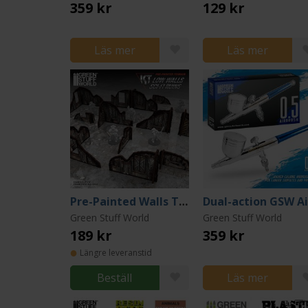
359 kr
129 kr
Läs mer
Läs mer
Pre-Painted Walls Terrain: Ruined Sci-Fi Walls
Green Stuff World
Green Stuff World
189 kr
359 kr
Längre leveranstid
Beställ
Läs mer