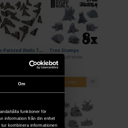
Pre-Painted Walls Terrain: Fantasy Dungeon
Tree Stumps
en Stuff World
Green Stuff World
9 kr
99 kr
ängre leveranstid
Beställ
Läs mer
Om
andahålla funktioner för
n information från din enhet
 tur kombinera informationen