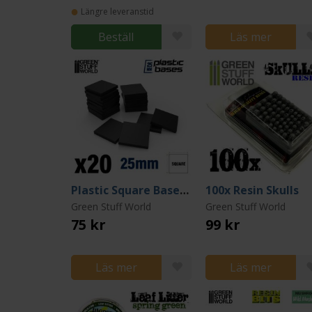
Längre leveranstid
Beställ
Läs mer
Plastic Square Bases (20x Square 25mm)
100x Resin Skulls
Green Stuff World
Green Stuff World
75 kr
99 kr
Läs mer
Läs mer