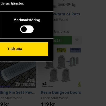
deras tjänster.
sin Small Rats
Resin Swarm of Rats
en Stuff World
Green Stuff World
Marknadsföring
 kr
85 kr
ängre leveranstid
Längre leveranstid
Beställ
Beställ
Tillåt alla
Rolling Pin Sett Pavement
Resin Dungeon Doors
en Stuff World
Green Stuff World
9 kr
119 kr