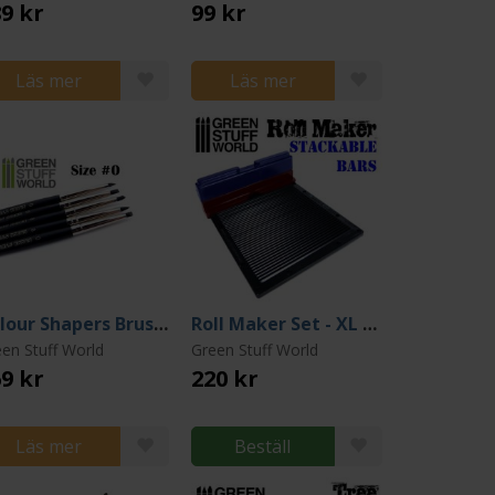
9 kr
99 kr
Läs mer
Läs mer
Colour Shapers Brushes SIZE 0 - BLACK FIRM
Roll Maker Set - XL Version
en Stuff World
Green Stuff World
9 kr
220 kr
Läs mer
Beställ