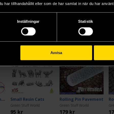
har tillhandahållit eller som de har samlat in när du har använt 
Neoprene Battle Mat 112*152: Ground Zero District
Static Grass Flock 2-3mm - SPRING GRASS - 200 ml
Light Head Magnifying Glasses
Re
Green Stuff World
Green Stuff World
Gre
Inställningar
Statistik
95 kr
345 kr
85
L
Läs mer
Läs mer
Avvisa
Plastic Bases - Round 25mm BLACK
Small Resin Cats
Rolling Pin Pavement
Green Stuff World
Green Stuff World
Gre
95 kr
179 kr
17