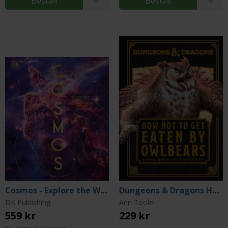
Beställ
Beställ
Cosmos - Explore the Wonders of the Universe
Dungeons & Dragons How Not To Get Eaten by Owlbears
DK Publishing
Ann Toole
559 kr
229 kr