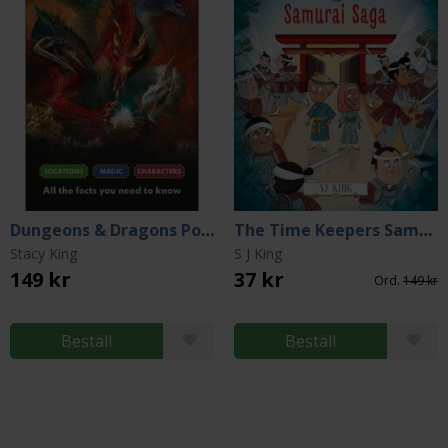
Dungeons & Dragons Pocket Expert
The Time Keepers Samurai Saga
Stacy King
S J King
149 kr
37 kr
Ord.
149 kr
Beställ
Beställ