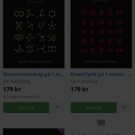
Naturvetenskap på 1 minut - De 100 viktigaste teorierna
Kvantfysik på 1 minut - De 90 viktigaste teorierna
DK Publishing
DK Publishing
179 kr
179 kr
Längre leveranstid
Beställ
Beställ