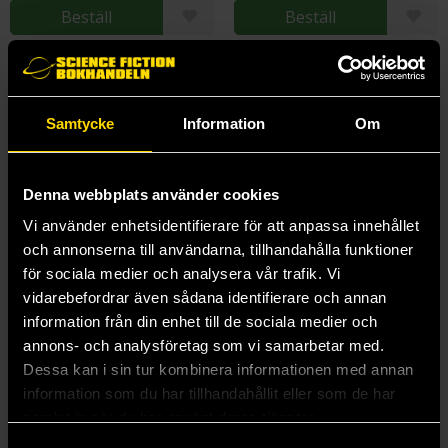
Beställ
Beställ
Samtycke
Information
Om
Denna webbplats använder cookies
Vi använder enhetsidentifierare för att anpassa innehållet
och annonserna till användarna, tillhandahålla funktioner
för sociala medier och analysera vår trafik. Vi
vidarebefordrar även sådana identifierare och annan
information från din enhet till de sociala medier och
annons- och analysföretag som vi samarbetar med.
Dessa kan i sin tur kombinera informationen med annan
Topp 10 - Seoul
Pokémon Timelines - A Journey Through the Animated Series
information som du har tillhandahållit eller som de har
DK Publishing
Katherine Andreou
samlat in när du har använt deras tjänster.
179 kr
329 kr