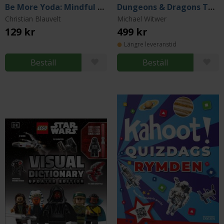
Be More Yoda: Mindful Thinking from a Galaxy Far Far Away
Dungeons & Dragons The Book of Dragons
Christian Blauvelt
Michael Witwer
129 kr
499 kr
Längre leveranstid
Beställ
Beställ