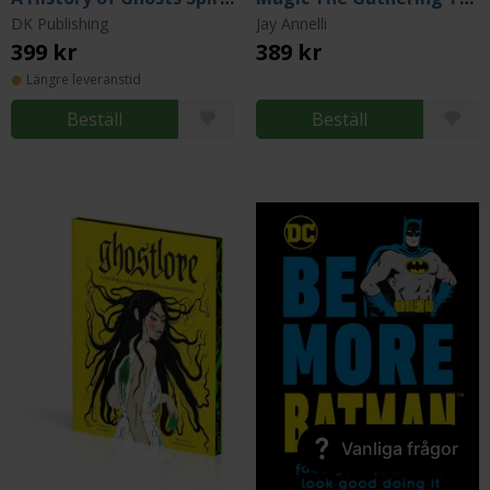
DK Publishing
Jay Annelli
399 kr
389 kr
Längre leveranstid
Beställ
Beställ
Vanliga frågor