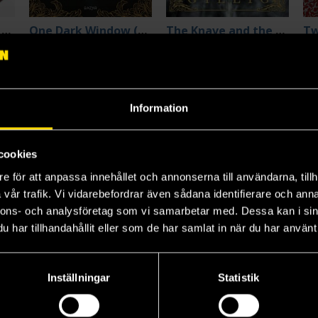
The Shepherd King Duology Box Set
One Dark Window (svensk utgåva)
The Knave and the Moon
Rachel Gillig
Rachel Gillig
Rac
289 kr
249 kr
28
Längre leveranstid
Beställ
Beställ
Information
cookies
e för att anpassa innehållet och annonserna till användarna, tillh
vår trafik. Vi vidarebefordrar även sådana identifierare och anna
nnons- och analysföretag som vi samarbetar med. Dessa kan i sin
har tillhandahållit eller som de har samlat in när du har använt 
Inställningar
Statistik