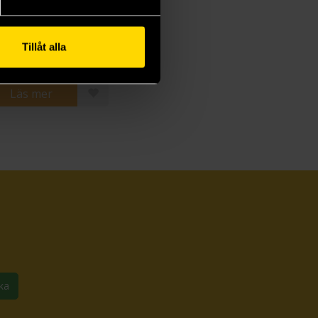
The Knight and the Moth (svensk utgåva)
hel Gillig
9 kr
Tillåt alla
Läs mer
ka