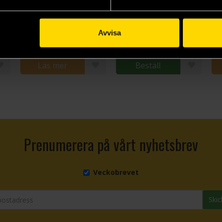
Twisted Crowns (Special Edition)
The Knight and the Moth
Two Twisted Crowns
Rachel Gillig
Rachel Gillig
Rac
235 kr
175 kr
31
Avvisa
Läs mer
Beställ
Prenumerera på vårt nyhetsbrev
Veckobrevet
Skic