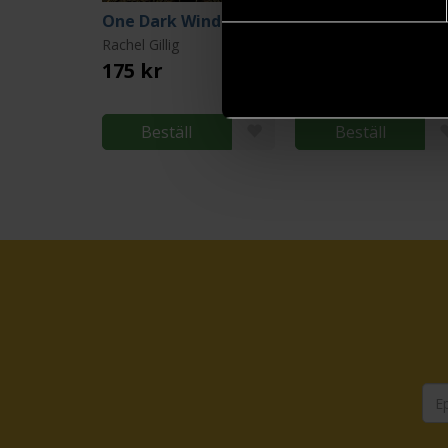
One Dark Window
Two 
Rachel Gillig
Rachel Gillig
175 kr
399 kr
Beställ
Beställ