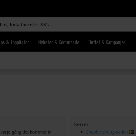
ips & Topplistor
Nyheter & Kommande
Outlet & Kampanjer
Serier
il varje gång det kommer in
Shepherd King-serien