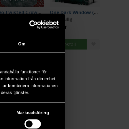
Two Twisted Crowns (svensk utgåva)
One Dark Window (Special Edition)
hel Gillig
Rachel Gillig
9 kr
399 kr
Beställ
Beställ
Om
andahålla funktioner för
n information från din enhet
 tur kombinera informationen
deras tjänster.
Marknadsföring