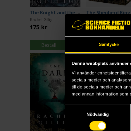
The Knight and the Moth
Rachel Gillig
Rachel Gillig
175 kr
299 kr
Längre leveranstid
Beställ
Beställ
Samtycke
Denna webbplats använder 
Vi använder enhetsidentifierar
sociala medier och analysera 
till de sociala medier och a
med annan information som du 
Samtyckesval
Nödvändig