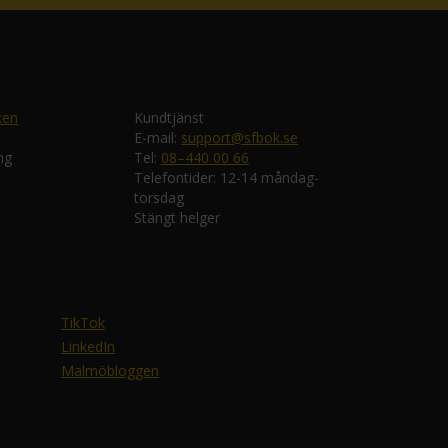
ken
Kundtjänst
E-mail:
support@sfbok.se
ng
Tel:
08–440 00 66
Telefontider: 12-14 måndag-
torsdag
Stängt helger
TikTok
LinkedIn
Malmöbloggen