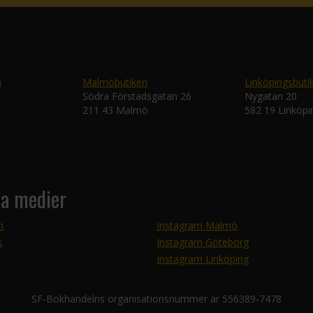
n
Malmöbutiken
Linköpingsbuti
Södra Förstadsgatan 26
Nygatan 20
211 43 Malmö
582 19 Linköpi
la medier
m
Instagram Malmö
k
Instagram Göteborg
Instagram Linköping
SF-Bokhandelns organisationsnummer är 556389-7478