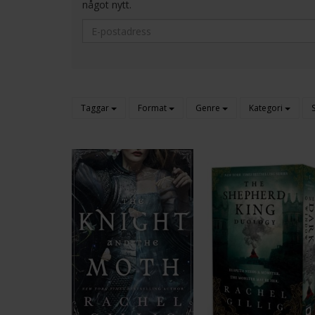
något nytt.
Taggar
Format
Genre
Kategori