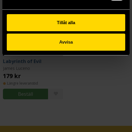
Tillåt alla
Avvisa
Labyrinth of Evil
James Luceno
179 kr
Längre leveranstid
Beställ