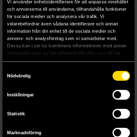
Vi använder enhetsidentifierare för att anpassa innehållet
och annonserna till användarna, tillhandahålla funktioner
för sociala medier och analysera vår trafik. Vi
vidarebefordrar även sådana identifierare och annan
information från din enhet till de sociala medier och
annons- och analysföretag som vi samarbetar med.
Dessa kan i sin tur kombinera informationen med annan
Catalyst: A Rogue One Story
Cloak of Deception
information som du har tillhandahållit eller som de har
James Luceno
James Luceno
samlat in när du har använt deras tjänster.
175 kr
179 kr
Samtyckesval
Längre leveranstid
Längre leveranstid
Nödvändig
Beställ
Beställ
Inställningar
Statistik
Marknadsföring