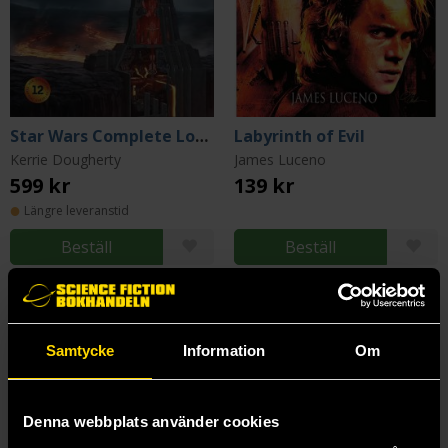
Star Wars Complete Locations (New Edition)
Labyrinth of Evil
Kerrie Dougherty
James Luceno
599 kr
139 kr
Längre leveranstid
Beställ
Beställ
Samtycke
Information
Om
Denna webbplats använder cookies