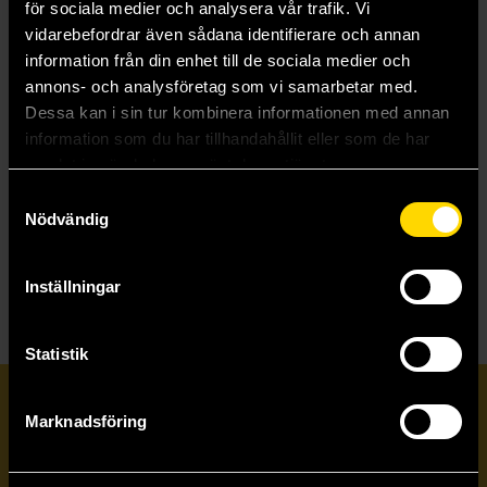
för sociala medier och analysera vår trafik. Vi
vidarebefordrar även sådana identifierare och annan
information från din enhet till de sociala medier och
annons- och analysföretag som vi samarbetar med.
Dessa kan i sin tur kombinera informationen med annan
The Writer's Map: An Atlas of Imaginary Lands
information som du har tillhandahållit eller som de har
Huw Lewis-Jones
samlat in när du har använt deras tjänster.
369 kr
Samtyckesval
Längre leveranstid
Nödvändig
Beställ
Inställningar
Statistik
Prenumerera på vårt nyhetsbrev
Marknadsföring
Veckobrevet