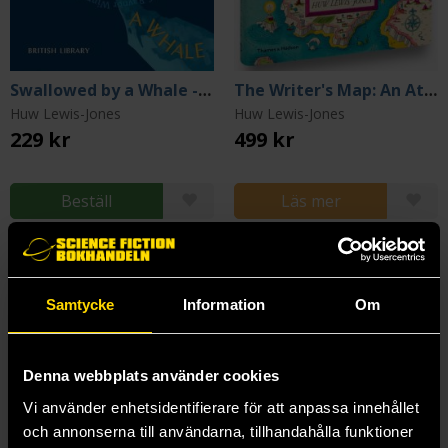
Swallowed by a Whale - Writing Advice from the World's Most Successful Authors
The Writer's Map: An Atlas of Imaginary Lands
Huw Lewis-Jones
Huw Lewis-Jones
229 kr
499 kr
Beställ
Läs mer
Samtycke
Information
Om
Denna webbplats använder cookies
Vi använder enhetsidentifierare för att anpassa innehållet
och annonserna till användarna, tillhandahålla funktioner