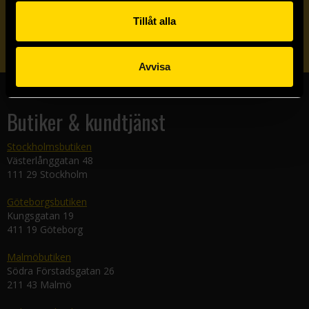
Tillåt alla
Skicka
Avvisa
Butiker & kundtjänst
Stockholmsbutiken
Västerlånggatan 48
111 29 Stockholm
Göteborgsbutiken
Kungsgatan 19
411 19 Göteborg
Malmöbutiken
Södra Förstadsgatan 26
211 43 Malmö