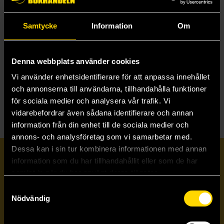
Samtycke
Information
Om
Pink Slime
Fernanda Trías
269 kr
Denna webbplats använder cookies
Längre leveranstid
Vi använder enhetsidentifierare för att anpassa innehållet
Beställ
och annonserna till användarna, tillhandahålla funktioner
för sociala medier och analysera vår trafik. Vi
vidarebefordrar även sådana identifierare och annan
information från din enhet till de sociala medier och
annons- och analysföretag som vi samarbetar med.
Dessa kan i sin tur kombinera informationen med annan
Prenumerera på vårt nyhetsbrev
information som du har tillhandahållit eller som de har
samlat in när du har använt deras tjänster.
Samtyckesval
Veckobrevet
Nödvändig
Skicka