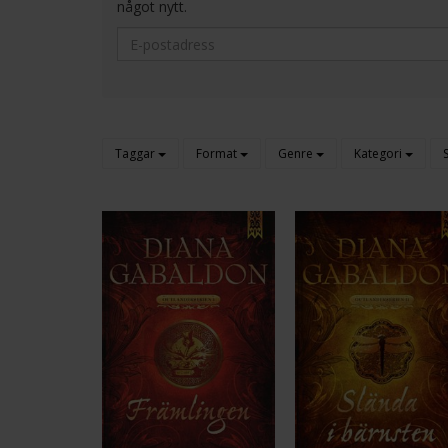
något nytt.
Taggar
Format
Genre
Kategori