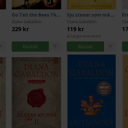
Go Tell the Bees That I Am Gone
Sju stenar som må stå eller falla
Et
Diana Gabaldon
Diana Gabaldon
Di
229 kr
119 kr
17
Längre leveranstid
Beställ
Beställ