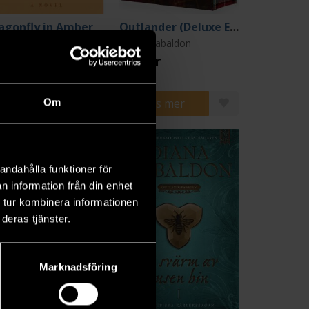
agonfly in Amber
Outlander (Deluxe Edition)
ana Gabaldon
Diana Gabaldon
9 kr
329 kr
ängre leveranstid
Beställ
Läs mer
Om
andahålla funktioner för
n information från din enhet
 tur kombinera informationen
deras tjänster.
Marknadsföring