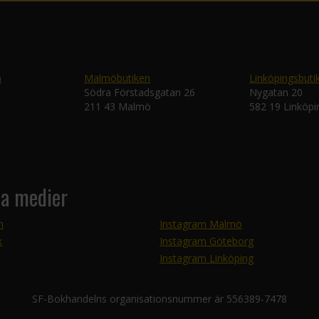
n
Malmöbutiken
Linköpingsbuti
Södra Förstadsgatan 26
Nygatan 20
211 43 Malmö
582 19 Linköpi
la medier
m
Instagram Malmö
k
Instagram Göteborg
Instagram Linköping
SF-Bokhandelns organisationsnummer är 556389-7478