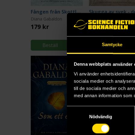
Fången från Skottland
Diana Gabaldon
Diana Gabaldon
179 kr
159 kr
Längre leveranstid
Beställ
Beställ
Samtycke
Denna webbplats använder 
Vi använder enhetsidentifierar
sociala medier och analysera 
till de sociala medier och a
med annan information som du 
Samtyckesval
Nödvändig