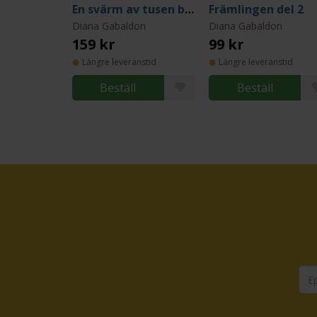
En svärm av tusen bin - del II
Främlingen del 2
Diana Gabaldon
Diana Gabaldon
159 kr
99 kr
Längre leveranstid
Längre leveranstid
Beställ
Beställ