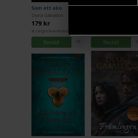
Som ett eko
Diana Gabaldon
Diana Gabaldon
179 kr
159 kr
Längre leveranstid
Längre leveranstid
Beställ
Beställ