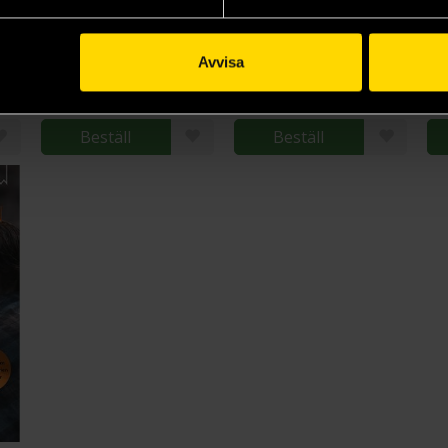
Det flammande korset
Snö och aska
Sjöfararna
Tr
Diana Gabaldon
Diana Gabaldon
Di
Avvisa
159 kr
159 kr
15
Längre leveranstid
Längre leveranstid
L
Beställ
Beställ