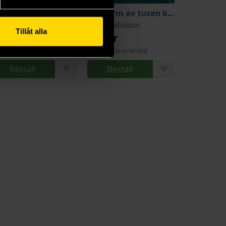
ummornas dån
En svärm av tusen bin - del I
ana Gabaldon
Diana Gabaldon
Tillåt alla
9 kr
159 kr
ängre leveranstid
Längre leveranstid
Beställ
Beställ