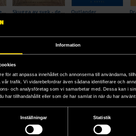
Skugga av svek - del 1
Skugga av svek - del 2
Outlander
Dr
Diana Gabaldon
Diana Gabaldon
Di
159 kr
149 kr
14
Längre leveranstid
Längre leveranstid
L
Beställ
Beställ
Information
cookies
e för att anpassa innehållet och annonserna till användarna, tillh
vår trafik. Vi vidarebefordrar även sådana identifierare och anna
nnons- och analysföretag som vi samarbetar med. Dessa kan i sin
har tillhandahållit eller som de har samlat in när du har använt 
Inställningar
Statistik