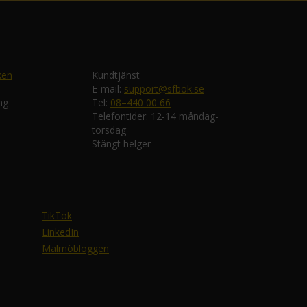
ken
Kundtjänst
E-mail:
support@sfbok.se
ng
Tel:
08–440 00 66
Telefontider: 12-14 måndag-
torsdag
Stängt helger
TikTok
LinkedIn
Malmöbloggen