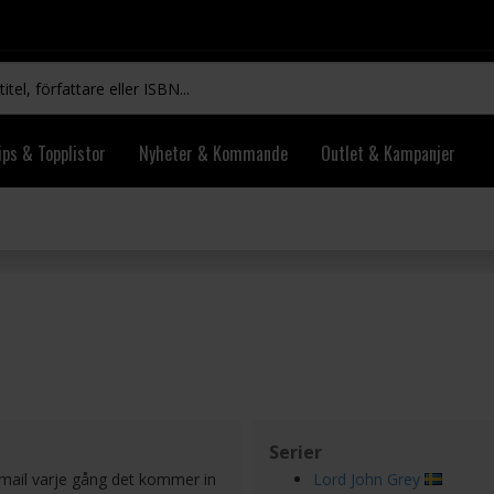
ips & Topplistor
Nyheter & Kommande
Outlet & Kampanjer
Serier
 mail varje gång det kommer in
Lord John Grey