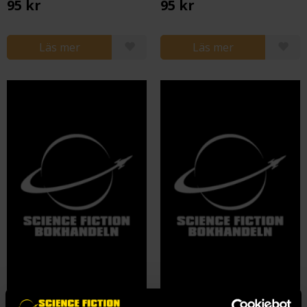
95 kr
95 kr
Läs mer
Läs mer
Pokemon TCG: Inferno X Mega M2 Booster - Japansk
Pokemon TCG: Pitch Black Booster