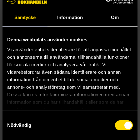
Pokemon Trading Card Game
Pokemon Trading Card Game
139 kr
79 kr
Samtycke
Information
Om
Läs mer
Läs mer
Denna webbplats använder cookies
Vi använder enhetsidentifierare för att anpassa innehållet
och annonserna till användarna, tillhandahålla funktioner
för sociala medier och analysera vår trafik. Vi
vidarebefordrar även sådana identifierare och annan
information från din enhet till de sociala medier och
annons- och analysföretag som vi samarbetar med.
Dessa kan i sin tur kombinera informationen med annan
information som du har tillhandahållit eller som de har
samlat in när du har använt deras tjänster.
Samtyckesval
Nödvändig