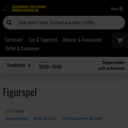
Meny
Sortiment
Tips & Topplistor
Nyheter & Kommande
Outlet & Kampanjer
Idag
Öppettider
10:00–19:00
och adresser
Figurspel
UTFORSKA
Blood Bowl
Bolt Action
Warhammer 40.000