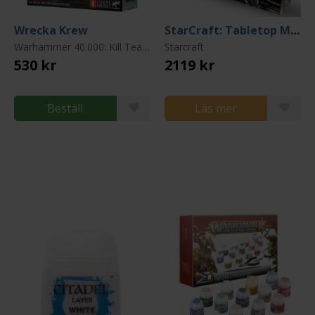
Wrecka Krew
StarCraft: Tabletop Miniatures Game - Two Player Starter Set (Founders Edition)
Warhammer 40.000: Kill Team
Starcraft
530 kr
2119 kr
Beställ
Läs mer