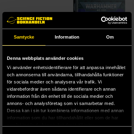
Samtycke
Information
Om
Denna webbplats använder cookies
Vi använder enhetsidentifierare för att anpassa innehållet
och annonserna till användarna, tillhandahålla funktioner
för sociala medier och analysera vår trafik. Vi
Mortarion Daemon Primarch of Nurgle
Codex: Grey Knights (2025)
vidarebefordrar även sådana identifierare och annan
Warhammer 40.000: Chaos Space Marines: Death Guard
Warhammer 40.000: Space Marines: Grey Knights
information från din enhet till de sociala medier och
1350 kr
480 kr
annons- och analysföretag som vi samarbetar med.
Dessa kan i sin tur kombinera informationen med annan
Beställ
Beställ
information som du har tillhandahållit eller som de har
samlat in när du har använt deras tjänster.