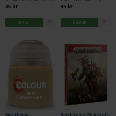
35 kr
35 kr
Beställ
Beställ
Wraithbone
Battletome: Blades of Khorne