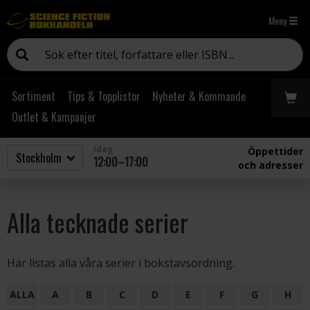
Meny
Sortiment
Tips & Topplistor
Nyheter & Kommande
Outlet & Kampanjer
Idag
Öppettider
12:00–17:00
och adresser
Alla tecknade serier
Här listas alla våra serier i bokstavsordning.
ALLA
A
B
C
D
E
F
G
H