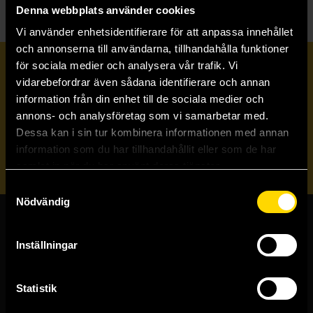
Denna webbplats använder cookies
Vi använder enhetsidentifierare för att anpassa innehållet
och annonserna till användarna, tillhandahålla funktioner
för sociala medier och analysera vår trafik. Vi
Prenumerera på vårt nyhetsbrev
vidarebefordrar även sådana identifierare och annan
information från din enhet till de sociala medier och
annons- och analysföretag som vi samarbetar med.
Veckobrevet
Dessa kan i sin tur kombinera informationen med annan
information som du har tillhandahållit eller som de har
Skicka
samlat in när du har använt deras tjänster.
Samtyckesval
Nödvändig
Butiker & kundtjänst
Inställningar
Stockholmsbutiken
Västerlånggatan 48
Statistik
111 29 Stockholm