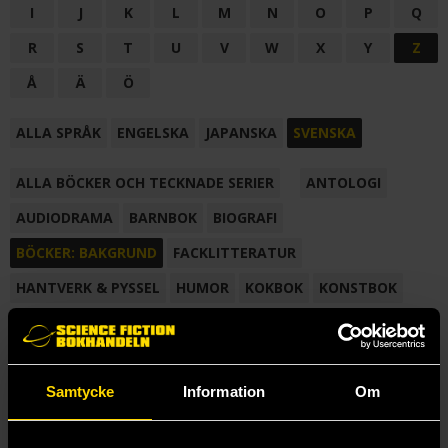
I
J
K
L
M
N
O
P
Q
R
S
T
U
V
W
X
Y
Z
Å
Ä
Ö
ALLA SPRÅK
ENGELSKA
JAPANSKA
SVENSKA
ALLA BÖCKER OCH TECKNADE SERIER
ANTOLOGI
AUDIODRAMA
BARNBOK
BIOGRAFI
BÖCKER: BAKGRUND
FACKLITTERATUR
HANTVERK & PYSSEL
HUMOR
KOKBOK
KONSTBOK
KORTROMAN
LÄROBOK
MAGASIN
NOVELL
NOVELLMAGASIN
NOVELLSAMLING
POESI
ROMAN
Samtycke
Information
Om
SAMLINGSVOLYM
TECKNA & MÅLA
TECKNAD SERIE