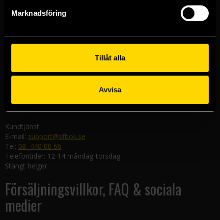
Göteborgsbutiken
Marknadsföring
Kungsgatan 19
411 19 Göteborg
Malmöbutiken
Södra Förstadsgatan 26
Tillåt alla
211 43 Malmö
Linköpingsbutiken
Avvisa
Nygatan 20
582 19 Linköping
Kundtjänst
E-mail:
support@sfbok.se
Tel:
08–440 00 66
Telefontider: 12-14 måndag-torsdag
Stängt helger
Försäljningsvillkor, FAQ & sociala
medier