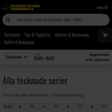
Meny
Sortiment
Tips & Topplistor
Nyheter & Kommande
Outlet & Kampanjer
Idag
Öppettider
10:00–19:00
och adresser
Alla tecknade serier
Här listas alla våra serier i bokstavsordning.
ALLA
A
B
C
D
E
F
G
H