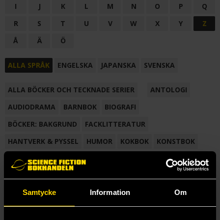
I
J
K
L
M
N
O
P
Q
R
S
T
U
V
W
X
Y
Z
Å
Ä
Ö
ALLA SPRÅK
ENGELSKA
JAPANSKA
SVENSKA
ALLA BÖCKER OCH TECKNADE SERIER
ANTOLOGI
AUDIODRAMA
BARNBOK
BIOGRAFI
BÖCKER: BAKGRUND
FACKLITTERATUR
HANTVERK & PYSSEL
HUMOR
KOKBOK
KONSTBOK
KORTROMAN
LÄROBOK
MAGASIN
NOVELL
NOVELLMAGASIN
NOVELLSAMLING
POESI
ROMAN
Samtycke
Information
Om
SAMLINGSVOLYM
TECKNA & MÅLA
TECKNAD SERIE