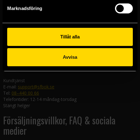
Göteborgsbutiken
Marknadsföring
Kungsgatan 19
411 19 Göteborg
Malmöbutiken
Södra Förstadsgatan 26
Tillåt alla
211 43 Malmö
Linköpingsbutiken
Avvisa
Nygatan 20
582 19 Linköping
Kundtjänst
E-mail:
support@sfbok.se
Tel:
08–440 00 66
Telefontider: 12-14 måndag-torsdag
Stängt helger
Försäljningsvillkor, FAQ & sociala
medier