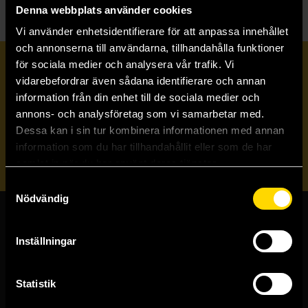
Denna webbplats använder cookies
Vi använder enhetsidentifierare för att anpassa innehållet
och annonserna till användarna, tillhandahålla funktioner
för sociala medier och analysera vår trafik. Vi
Prenumerera på vårt nyhetsbrev
vidarebefordrar även sådana identifierare och annan
information från din enhet till de sociala medier och
annons- och analysföretag som vi samarbetar med.
Veckobrevet
Dessa kan i sin tur kombinera informationen med annan
information som du har tillhandahållit eller som de har
Skicka
samlat in när du har använt deras tjänster.
Samtyckesval
Nödvändig
Butiker & kundtjänst
Inställningar
Stockholmsbutiken
Västerlånggatan 48
Statistik
111 29 Stockholm