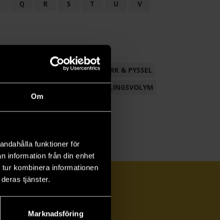
P
Q
R
S
T
U
V
ND
FACKLITTERATUR
HANTVERK & PYSSEL
AMLING
POESI
ROMAN
SAMLINGSVOLYM
Om
andahålla funktioner för
n information från din enhet
 tur kombinera informationen
deras tjänster.
Marknadsföring