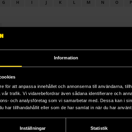
G
H
I
J
K
L
M
N
O
OGI
AUDIODRAMA
BARNBOK
BIOGRAFI
BÖCKER: BAKGRU
LÄROBOK
MAGASIN
NOVELL
NOVELLMAGASIN
NOVELLS
Information
cookies
e för att anpassa innehållet och annonserna till användarna, tillh
vår trafik. Vi vidarebefordrar även sådana identifierare och anna
nnons- och analysföretag som vi samarbetar med. Dessa kan i sin
har tillhandahållit eller som de har samlat in när du har använt 
Prenumerera på vårt nyhetsbrev
Veckobrevet
Inställningar
Statistik