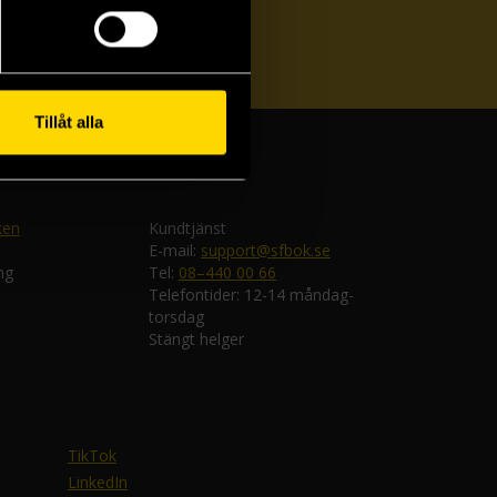
ka
Tillåt alla
ken
Kundtjänst
E-mail:
support@sfbok.se
ng
Tel:
08–440 00 66
Telefontider: 12-14 måndag-
torsdag
Stängt helger
TikTok
LinkedIn