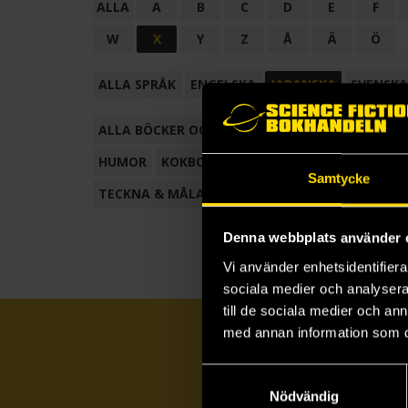
ALLA
A
B
C
D
E
F
W
X
Y
Z
Å
Ä
Ö
ALLA SPRÅK
ENGELSKA
JAPANSKA
SVENSKA
ALLA BÖCKER OCH TECKNADE SERIER
ANTOL
HUMOR
KOKBOK
KONSTBOK
KORTROMAN
Samtycke
TECKNA & MÅLA
TECKNAD SERIE
Denna webbplats använder 
Vi använder enhetsidentifierar
sociala medier och analysera 
till de sociala medier och a
med annan information som du 
Samtyckesval
Nödvändig