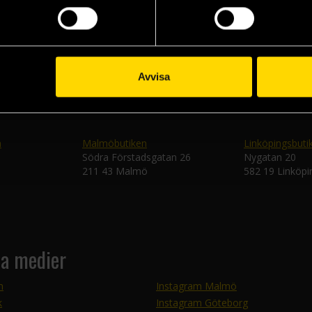
Skic
Avvisa
n
Malmöbutiken
Linköpingsbuti
Södra Förstadsgatan 26
Nygatan 20
211 43 Malmö
582 19 Linköpi
la medier
m
Instagram Malmö
k
Instagram Göteborg