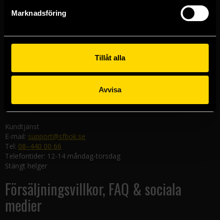
Göteborgsbutiken
Marknadsföring
Kungsgatan 19
411 19 Göteborg
Malmöbutiken
Södra Förstadsgatan 26
Tillåt alla
211 43 Malmö
Linköpingsbutiken
Avvisa
Nygatan 20
582 19 Linköping
Kundtjänst
E-mail:
support@sfbok.se
Tel:
08–440 00 66
Telefontider: 12-14 måndag-torsdag
Stängt helger
Försäljningsvillkor, FAQ & sociala
medier