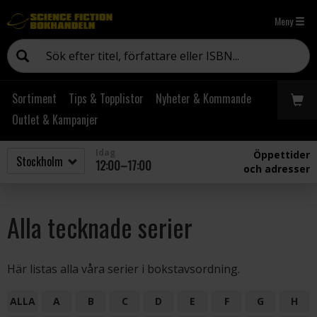
Meny
Sortiment
Tips & Topplistor
Nyheter & Kommande
Outlet & Kampanjer
Idag
Öppettider
12:00–17:00
och adresser
Alla tecknade serier
Här listas alla våra serier i bokstavsordning.
ALLA
A
B
C
D
E
F
G
H