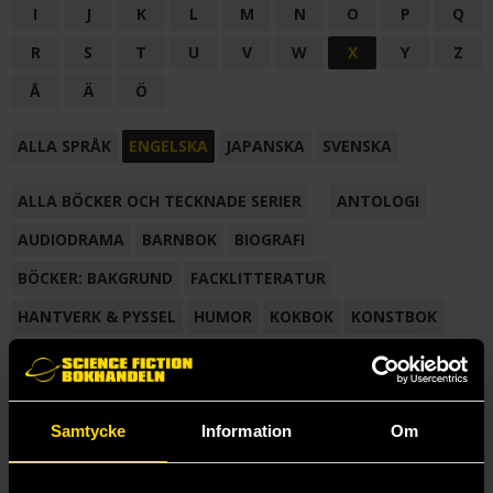
I
J
K
L
M
N
O
P
Q
R
S
T
U
V
W
X
Y
Z
Å
Ä
Ö
ALLA SPRÅK
ENGELSKA
JAPANSKA
SVENSKA
ALLA BÖCKER OCH TECKNADE SERIER
ANTOLOGI
AUDIODRAMA
BARNBOK
BIOGRAFI
BÖCKER: BAKGRUND
FACKLITTERATUR
HANTVERK & PYSSEL
HUMOR
KOKBOK
KONSTBOK
KORTROMAN
LÄROBOK
MAGASIN
NOVELL
NOVELLMAGASIN
NOVELLSAMLING
POESI
ROMAN
Samtycke
Information
Om
SAMLINGSVOLYM
TECKNA & MÅLA
TECKNAD SERIE