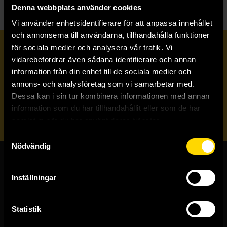
Denna webbplats använder cookies
Vi använder enhetsidentifierare för att anpassa innehållet
och annonserna till användarna, tillhandahålla funktioner
för sociala medier och analysera vår trafik. Vi
Prenumerera på vårt nyhetsbrev
vidarebefordrar även sådana identifierare och annan
information från din enhet till de sociala medier och
annons- och analysföretag som vi samarbetar med.
Veckobrevet
Dessa kan i sin tur kombinera informationen med annan
information som du har tillhandahållit eller som de har
Skicka
samlat in när du har använt deras tjänster.
Samtyckesval
Nödvändig
Butiker & kundtjänst
Inställningar
Stockholmsbutiken
Västerlånggatan 48
Statistik
111 29 Stockholm