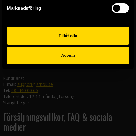
Göteborgsbutiken
Marknadsföring
Kungsgatan 19
411 19 Göteborg
Malmöbutiken
Södra Förstadsgatan 26
Tillåt alla
211 43 Malmö
Linköpingsbutiken
Avvisa
Nygatan 20
582 19 Linköping
Kundtjänst
E-mail:
support@sfbok.se
Tel:
08–440 00 66
Telefontider: 12-14 måndag-torsdag
Stängt helger
Försäljningsvillkor, FAQ & sociala
medier