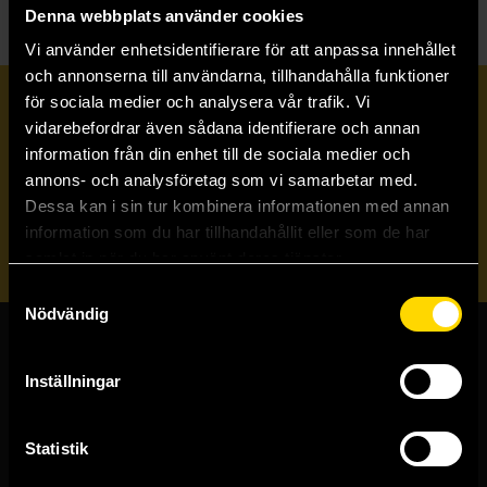
Denna webbplats använder cookies
Vi använder enhetsidentifierare för att anpassa innehållet
och annonserna till användarna, tillhandahålla funktioner
för sociala medier och analysera vår trafik. Vi
Prenumerera på vårt nyhetsbrev
vidarebefordrar även sådana identifierare och annan
information från din enhet till de sociala medier och
annons- och analysföretag som vi samarbetar med.
Veckobrevet
Dessa kan i sin tur kombinera informationen med annan
information som du har tillhandahållit eller som de har
Skicka
samlat in när du har använt deras tjänster.
Samtyckesval
Nödvändig
Butiker & kundtjänst
Inställningar
Stockholmsbutiken
Västerlånggatan 48
Statistik
111 29 Stockholm