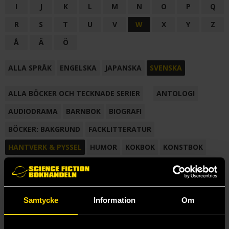
I
J
K
L
M
N
O
P
Q
R
S
T
U
V
W
X
Y
Z
Å
Ä
Ö
ALLA SPRÅK
ENGELSKA
JAPANSKA
SVENSKA
ALLA BÖCKER OCH TECKNADE SERIER
ANTOLOGI
AUDIODRAMA
BARNBOK
BIOGRAFI
BÖCKER: BAKGRUND
FACKLITTERATUR
HANTVERK & PYSSEL
HUMOR
KOKBOK
KONSTBOK
KORTROMAN
LÄROBOK
MAGASIN
NOVELL
NOVELLMAGASIN
NOVELLSAMLING
POESI
ROMAN
Samtycke
Information
Om
SAMLINGSVOLYM
TECKNA & MÅLA
TECKNAD SERIE