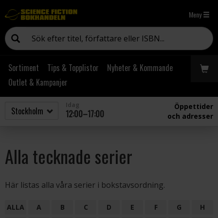
Meny
Sortiment
Tips & Topplistor
Nyheter & Kommande
Outlet & Kampanjer
Idag
Öppettider
12:00–17:00
och adresser
Alla tecknade serier
Här listas alla våra serier i bokstavsordning.
ALLA
A
B
C
D
E
F
G
H