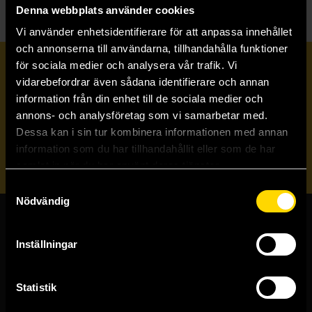
Denna webbplats använder cookies
Vi använder enhetsidentifierare för att anpassa innehållet
och annonserna till användarna, tillhandahålla funktioner
för sociala medier och analysera vår trafik. Vi
Prenumerera på vårt nyhetsbrev
vidarebefordrar även sådana identifierare och annan
information från din enhet till de sociala medier och
annons- och analysföretag som vi samarbetar med.
Veckobrevet
Dessa kan i sin tur kombinera informationen med annan
information som du har tillhandahållit eller som de har
Skicka
samlat in när du har använt deras tjänster.
Samtyckesval
Nödvändig
Butiker & kundtjänst
Inställningar
Stockholmsbutiken
Västerlånggatan 48
Statistik
111 29 Stockholm