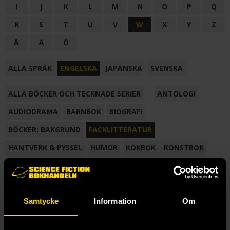
I
J
K
L
M
N
O
P
Q
R
S
T
U
V
W
X
Y
Z
Å
Ä
Ö
ALLA SPRÅK
ENGELSKA
JAPANSKA
SVENSKA
ALLA BÖCKER OCH TECKNADE SERIER
ANTOLOGI
AUDIODRAMA
BARNBOK
BIOGRAFI
BÖCKER: BAKGRUND
FACKLITTERATUR
HANTVERK & PYSSEL
HUMOR
KOKBOK
KONSTBOK
KORTROMAN
LÄROBOK
MAGASIN
NOVELL
NOVELLMAGASIN
NOVELLSAMLING
POESI
ROMAN
Samtycke
Information
Om
SAMLINGSVOLYM
TECKNA & MÅLA
TECKNAD SERIE