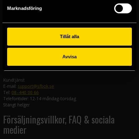
Göteborgsbutiken
Marknadsföring
Kungsgatan 19
411 19 Göteborg
Malmöbutiken
Södra Förstadsgatan 26
Tillåt alla
211 43 Malmö
Linköpingsbutiken
Avvisa
Nygatan 20
582 19 Linköping
Kundtjänst
E-mail:
support@sfbok.se
Tel:
08–440 00 66
Telefontider: 12-14 måndag-torsdag
Stängt helger
Försäljningsvillkor, FAQ & sociala
medier