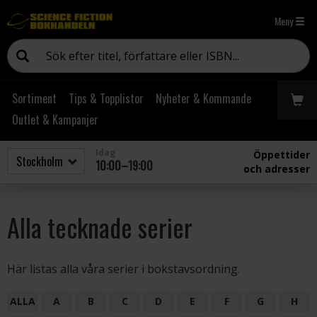
Meny
Sortiment
Tips & Topplistor
Nyheter & Kommande
Outlet & Kampanjer
Idag
Öppettider
10:00–19:00
och adresser
Alla tecknade serier
Här listas alla våra serier i bokstavsordning.
ALLA
A
B
C
D
E
F
G
H