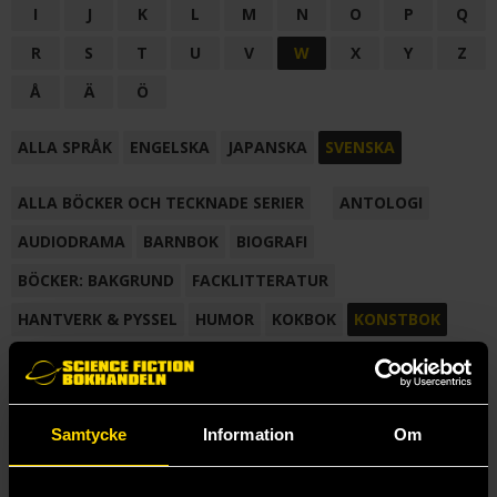
I
J
K
L
M
N
O
P
Q
R
S
T
U
V
W
X
Y
Z
Å
Ä
Ö
ALLA SPRÅK
ENGELSKA
JAPANSKA
SVENSKA
ALLA BÖCKER OCH TECKNADE SERIER
ANTOLOGI
AUDIODRAMA
BARNBOK
BIOGRAFI
BÖCKER: BAKGRUND
FACKLITTERATUR
HANTVERK & PYSSEL
HUMOR
KOKBOK
KONSTBOK
KORTROMAN
LÄROBOK
MAGASIN
NOVELL
NOVELLMAGASIN
NOVELLSAMLING
POESI
ROMAN
Samtycke
Information
Om
SAMLINGSVOLYM
TECKNA & MÅLA
TECKNAD SERIE