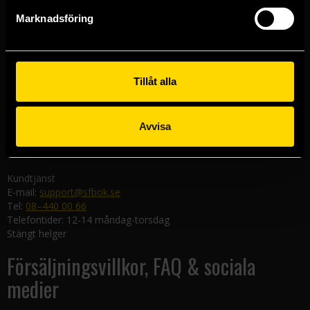
Göteborgsbutiken
Marknadsföring
Kungsgatan 19
411 19 Göteborg
Malmöbutiken
Södra Förstadsgatan 26
Tillåt alla
211 43 Malmö
Linköpingsbutiken
Avvisa
Nygatan 20
582 19 Linköping
Kundtjänst
E-mail:
support@sfbok.se
Tel:
08–440 00 66
Telefontider: 12-14 måndag-torsdag
Stängt helger
Försäljningsvillkor, FAQ & sociala
medier