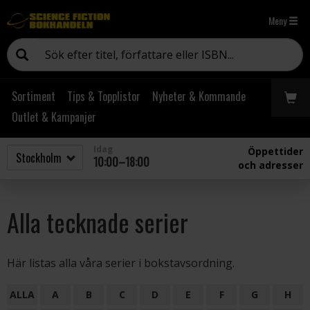
Meny
Sortiment
Tips & Topplistor
Nyheter & Kommande
Outlet & Kampanjer
Idag
Öppettider
10:00–18:00
och adresser
Alla tecknade serier
Här listas alla våra serier i bokstavsordning.
ALLA
A
B
C
D
E
F
G
H