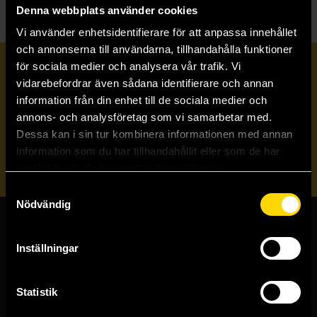
Denna webbplats använder cookies
Vi använder enhetsidentifierare för att anpassa innehållet
och annonserna till användarna, tillhandahålla funktioner
för sociala medier och analysera vår trafik. Vi
Prenumerera på vårt nyhetsbrev
vidarebefordrar även sådana identifierare och annan
information från din enhet till de sociala medier och
annons- och analysföretag som vi samarbetar med.
Veckobrevet
Dessa kan i sin tur kombinera informationen med annan
information som du har tillhandahållit eller som de har
Skicka
samlat in när du har använt deras tjänster.
Samtyckesval
Nödvändig
Butiker & kundtjänst
Inställningar
Stockholmsbutiken
Västerlånggatan 48
Statistik
111 29 Stockholm