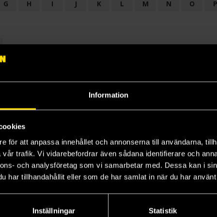
G
H
I
J
K
L
M
N
O
OGI
AUDIODRAMA
BARNBOK
BIOGRAFI
BÖCKER: BAKGRU
LÄROBOK
MAGASIN
NOVELL
NOVELLMAGASIN
NOVELLS
Information
cookies
e för att anpassa innehållet och annonserna till användarna, tillh
vår trafik. Vi vidarebefordrar även sådana identifierare och anna
nnons- och analysföretag som vi samarbetar med. Dessa kan i sin
har tillhandahållit eller som de har samlat in när du har använt 
Prenumerera på vårt nyhetsbrev
Veckobrevet
Inställningar
Statistik