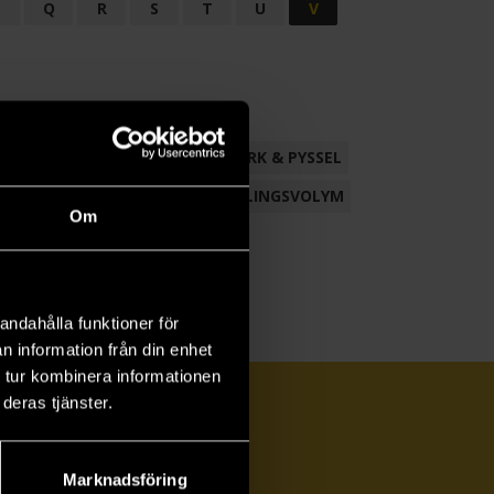
P
Q
R
S
T
U
V
ND
FACKLITTERATUR
HANTVERK & PYSSEL
AMLING
POESI
ROMAN
SAMLINGSVOLYM
Om
andahålla funktioner för
n information från din enhet
 tur kombinera informationen
deras tjänster.
Marknadsföring