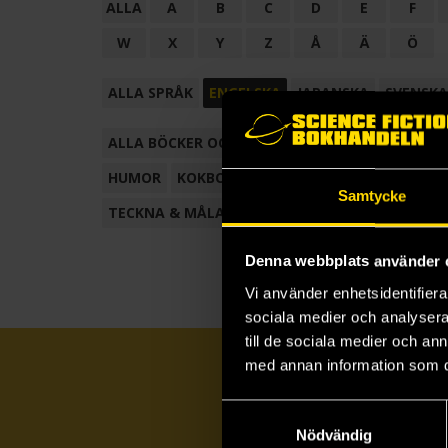
ALLA
A
B
C
D
E
F
W
X
Y
Z
Å
Ä
Ö
ALLA SPRÅK
ENGELSKA
JAPANSKA
SVENSKA
ALLA BÖCKER OCH TECKNADE SERIER
ANTOL
HUMOR
KOKBOK
KONSTBOK
KORTROMAN
Samtycke
TECKNA & MÅLA
TECKNAD SERIE
Denna webbplats använder 
Vi använder enhetsidentifierar
sociala medier och analysera 
till de sociala medier och a
med annan information som du 
Samtyckesval
Nödvändig