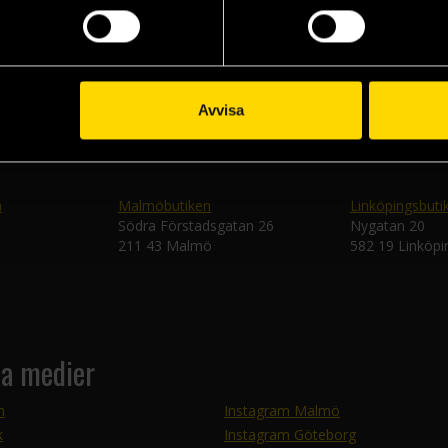
Skic
Avvisa
n
Malmöbutiken
Linköpingsbuti
Södra Förstadsgatan 26
Nygatan 20
211 43 Malmö
582 19 Linköpi
la medier
m
Instagram Malmö
k
Instagram Göteborg