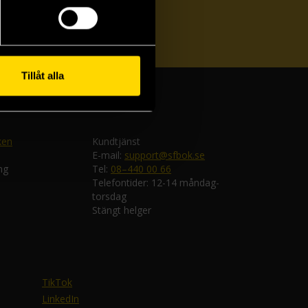
ka
Tillåt alla
ken
Kundtjänst
E-mail:
support@sfbok.se
ng
Tel:
08–440 00 66
Telefontider: 12-14 måndag-
torsdag
Stängt helger
TikTok
LinkedIn