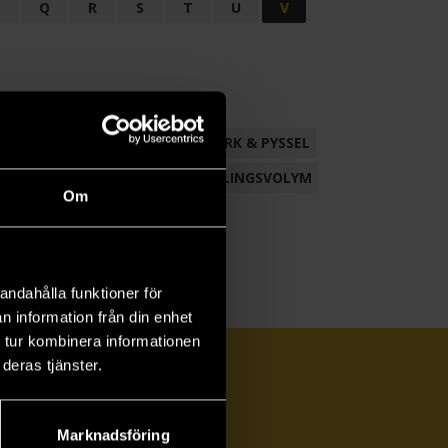
P
Q
R
S
T
U
V
ND
FACKLITTERATUR
HANTVERK & PYSSEL
AMLING
POESI
ROMAN
SAMLINGSVOLYM
Om
andahålla funktioner för
n information från din enhet
 tur kombinera informationen
deras tjänster.
Marknadsföring