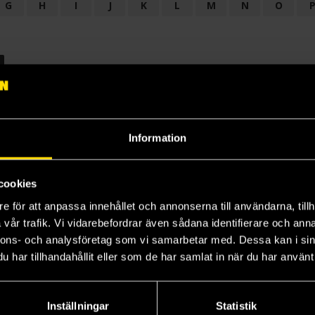
G
H
I
J
K
L
M
N
O
OGI
AUDIODRAMA
BARNBOK
BIOGRAFI
BÖCKER: BAKGRU
LÄROBOK
MAGASIN
NOVELL
NOVELLMAGASIN
NOVELLS
Information
cookies
e för att anpassa innehållet och annonserna till användarna, tillh
vår trafik. Vi vidarebefordrar även sådana identifierare och anna
nnons- och analysföretag som vi samarbetar med. Dessa kan i sin
har tillhandahållit eller som de har samlat in när du har använt 
Prenumerera på vårt nyhetsbrev
Veckobrevet
Inställningar
Statistik