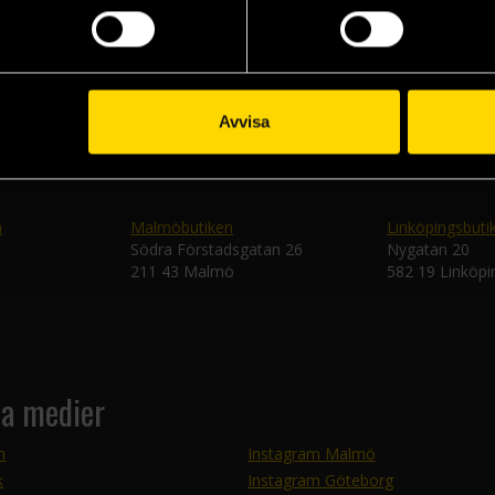
Skic
Avvisa
n
Malmöbutiken
Linköpingsbuti
Södra Förstadsgatan 26
Nygatan 20
211 43 Malmö
582 19 Linköpi
la medier
m
Instagram Malmö
k
Instagram Göteborg