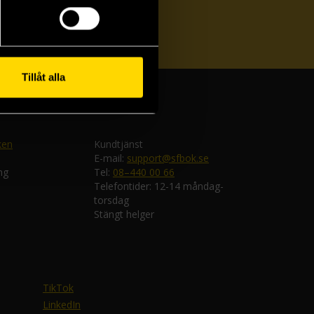
ka
Tillåt alla
ken
Kundtjänst
E-mail:
support@sfbok.se
ng
Tel:
08–440 00 66
Telefontider: 12-14 måndag-
torsdag
Stängt helger
TikTok
LinkedIn