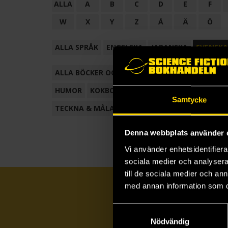
ALLA
A
B
C
D
E
F
W
X
Y
Z
Å
Ä
Ö
ALLA SPRÅK
ENGELSKA
JAPANSKA
SVENSKA
ALLA BÖCKER OCH TECKNADE SERIER
ANTOL
HUMOR
KOKBOK
KONSTBOK
KORTROMAN
Samtycke
TECKNA & MÅLA
TECKNAD SERIE
Denna webbplats använder 
Vi använder enhetsidentifierar
sociala medier och analysera 
till de sociala medier och a
med annan information som du 
Samtyckesval
Nödvändig