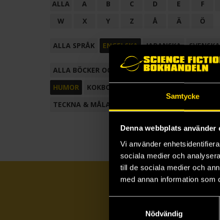
ALLA
A
B
C
D
E
F
W
X
Y
Z
Å
Ä
Ö
ALLA SPRÅK
ENGELSKA
JAPANSKA
SVENSKA
ALLA BÖCKER OCH TECKNADE SERIER
ANTOL
HUMOR
KOKBOK
KONSTBOK
KORTROMAN
Samtycke
TECKNA & MÅLA
TECKNAD SERIE
Denna webbplats använder 
Vi använder enhetsidentifierar
sociala medier och analysera 
till de sociala medier och a
med annan information som du 
Samtyckesval
Nödvändig