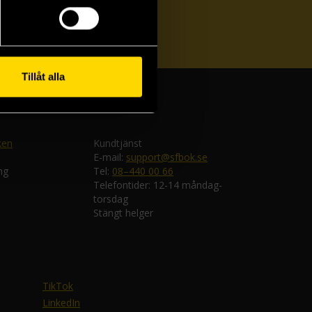
ka
Tillåt alla
ken
Kundtjänst
E-mail:
support@sfbok.se
ng
Tel:
08–440 00 66
Telefontider: 12-14 måndag-
torsdag
Stängt helger
TikTok
LinkedIn