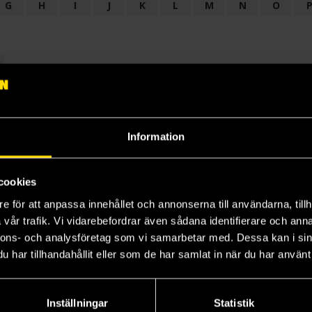
G
H
I
J
K
L
M
N
O
OGI
AUDIODRAMA
BARNBOK
BIOGRAFI
BÖCKER: BAKGRU
LÄROBOK
MAGASIN
NOVELL
NOVELLMAGASIN
NOVELLS
Information
cookies
e för att anpassa innehållet och annonserna till användarna, tillh
vår trafik. Vi vidarebefordrar även sådana identifierare och anna
nnons- och analysföretag som vi samarbetar med. Dessa kan i sin
har tillhandahållit eller som de har samlat in när du har använt 
Prenumerera på vårt nyhetsbrev
Veckobrevet
Inställningar
Statistik