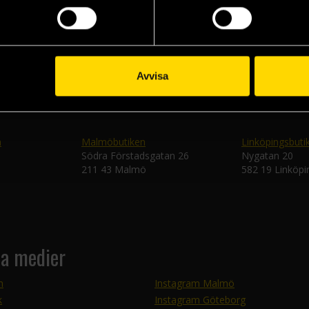
Skic
Avvisa
n
Malmöbutiken
Linköpingsbuti
Södra Förstadsgatan 26
Nygatan 20
211 43 Malmö
582 19 Linköpi
la medier
m
Instagram Malmö
k
Instagram Göteborg