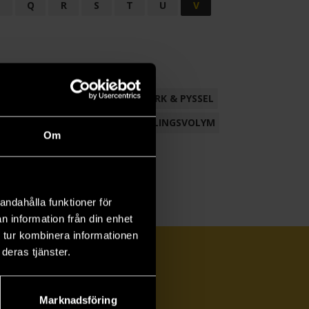
P
Q
R
S
T
U
V
ND
FACKLITTERATUR
HANTVERK & PYSSEL
AMLING
POESI
ROMAN
SAMLINGSVOLYM
Om
andahålla funktioner för
n information från din enhet
 tur kombinera informationen
deras tjänster.
Marknadsföring