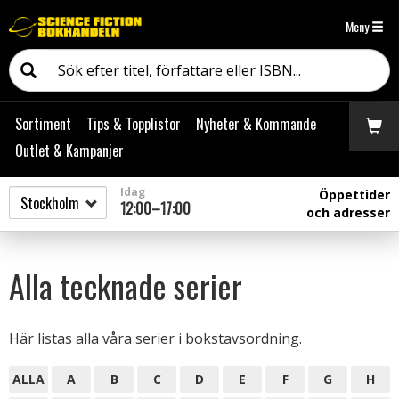
Meny
Sortiment
Tips & Topplistor
Nyheter & Kommande
Outlet & Kampanjer
Idag
Öppettider
12:00–17:00
och adresser
Alla tecknade serier
Här listas alla våra serier i bokstavsordning.
ALLA
A
B
C
D
E
F
G
H