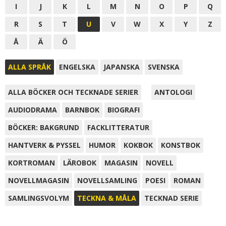
I
J
K
L
M
N
O
P
Q
R
S
T
U
V
W
X
Y
Z
Å
Ä
Ö
ALLA SPRÅK
ENGELSKA
JAPANSKA
SVENSKA
ALLA BÖCKER OCH TECKNADE SERIER
ANTOLOGI
AUDIODRAMA
BARNBOK
BIOGRAFI
BÖCKER: BAKGRUND
FACKLITTERATUR
HANTVERK & PYSSEL
HUMOR
KOKBOK
KONSTBOK
KORTROMAN
LÄROBOK
MAGASIN
NOVELL
NOVELLMAGASIN
NOVELLSAMLING
POESI
ROMAN
SAMLINGSVOLYM
TECKNA & MÅLA
TECKNAD SERIE