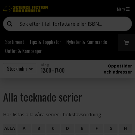
Meny
Sortiment
Tips & Topplistor
Nyheter & Kommande
Outlet & Kampanjer
Idag
Öppettider
12:00–17:00
och adresser
Alla tecknade serier
Här listas alla våra serier i bokstavsordning.
ALLA
A
B
C
D
E
F
G
H