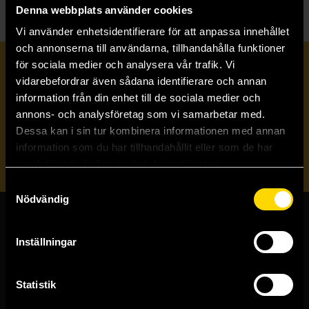
Denna webbplats använder cookies
Vi använder enhetsidentifierare för att anpassa innehållet
och annonserna till användarna, tillhandahålla funktioner
för sociala medier och analysera vår trafik. Vi
Prenumerera på vårt nyhetsbrev
vidarebefordrar även sådana identifierare och annan
information från din enhet till de sociala medier och
annons- och analysföretag som vi samarbetar med.
Veckobrevet
Dessa kan i sin tur kombinera informationen med annan
information som du har tillhandahållit eller som de har
Skicka
samlat in när du har använt deras tjänster.
Samtyckesval
Nödvändig
Butiker & kundtjänst
Inställningar
Stockholmsbutiken
Västerlånggatan 48
Statistik
111 29 Stockholm