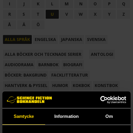
I
J
K
L
M
N
O
P
Q
R
S
T
U
V
W
X
Y
Z
Å
Ä
Ö
ALLA SPRÅK
ENGELSKA
JAPANSKA
SVENSKA
ALLA BÖCKER OCH TECKNADE SERIER
ANTOLOGI
AUDIODRAMA
BARNBOK
BIOGRAFI
BÖCKER: BAKGRUND
FACKLITTERATUR
HANTVERK & PYSSEL
HUMOR
KOKBOK
KONSTBOK
KORTROMAN
LÄROBOK
MAGASIN
NOVELL
NOVELLMAGASIN
NOVELLSAMLING
POESI
ROMAN
Samtycke
Information
Om
SAMLINGSVOLYM
TECKNA & MÅLA
TECKNAD SERIE