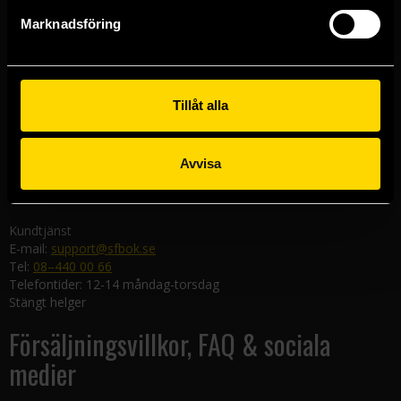
Göteborgsbutiken
Marknadsföring
Kungsgatan 19
411 19 Göteborg
Malmöbutiken
Södra Förstadsgatan 26
Tillåt alla
211 43 Malmö
Linköpingsbutiken
Avvisa
Nygatan 20
582 19 Linköping
Kundtjänst
E-mail:
support@sfbok.se
Tel:
08–440 00 66
Telefontider: 12-14 måndag-torsdag
Stängt helger
Försäljningsvillkor, FAQ & sociala
medier