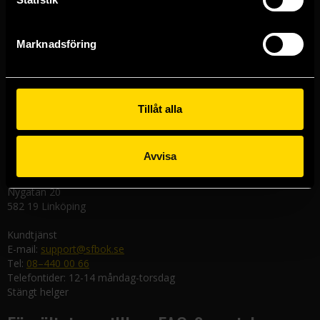
Stockholmsbutiken
Västerlånggatan 48
111 29 Stockholm
Marknadsföring
Göteborgsbutiken
Kungsgatan 19
411 19 Göteborg
Tillåt alla
Malmöbutiken
Södra Förstadsgatan 26
211 43 Malmö
Avvisa
Linköpingsbutiken
Nygatan 20
582 19 Linköping
Kundtjänst
E-mail:
support@sfbok.se
Tel:
08–440 00 66
Telefontider: 12-14 måndag-torsdag
Stängt helger