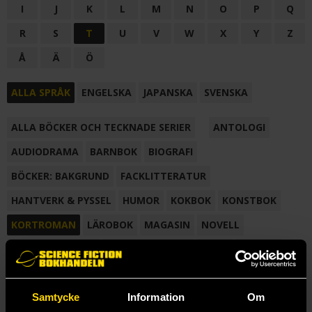
I
J
K
L
M
N
O
P
Q
R
S
T
U
V
W
X
Y
Z
Å
Ä
Ö
ALLA SPRÅK
ENGELSKA
JAPANSKA
SVENSKA
ALLA BÖCKER OCH TECKNADE SERIER
ANTOLOGI
AUDIODRAMA
BARNBOK
BIOGRAFI
BÖCKER: BAKGRUND
FACKLITTERATUR
HANTVERK & PYSSEL
HUMOR
KOKBOK
KONSTBOK
KORTROMAN
LÄROBOK
MAGASIN
NOVELL
NOVELLMAGASIN
NOVELLSAMLING
POESI
ROMAN
SAMLINGSVOLYM
TECKNA & MÅLA
TECKNAD SERIE
Samtycke
Information
Om