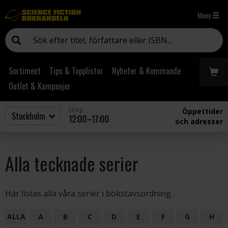
Meny
Sortiment
Tips & Topplistor
Nyheter & Kommande
Outlet & Kampanjer
Idag
Öppettider
12:00–17:00
och adresser
Alla tecknade serier
Här listas alla våra serier i bokstavsordning.
ALLA
A
B
C
D
E
F
G
H