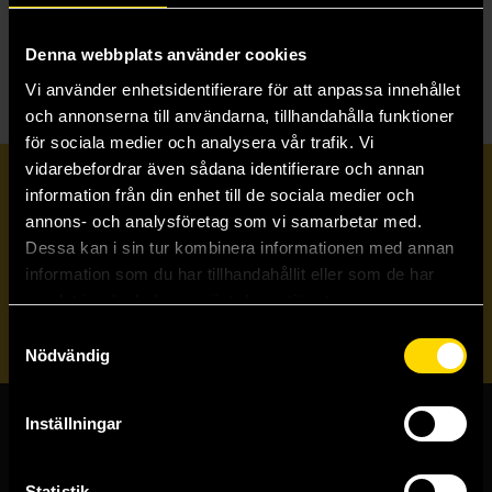
T
The Murderbot Diaries
The Singing Hills Cycle
Denna webbplats använder cookies
Vi använder enhetsidentifierare för att anpassa innehållet
och annonserna till användarna, tillhandahålla funktioner
för sociala medier och analysera vår trafik. Vi
vidarebefordrar även sådana identifierare och annan
Prenumerera på vårt nyhetsbrev
information från din enhet till de sociala medier och
annons- och analysföretag som vi samarbetar med.
Dessa kan i sin tur kombinera informationen med annan
Veckobrevet
information som du har tillhandahållit eller som de har
samlat in när du har använt deras tjänster.
Skicka
Samtyckesval
Nödvändig
Inställningar
Butiker & kundtjänst
Statistik