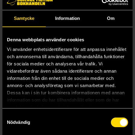
Slam Dunk
Slayer
Sleeping on Paper Boats
Samtycke
Information
Om
Sleepy Princess in the Demon Castle
Slöingeserien
Smittan
Denna webbplats använder cookies
Smittans år
Smoking Behind the Supermarket with You
Vi använder enhetsidentifierare för att anpassa innehållet
Smurfarna och den gömda byn
och annonserna till användarna, tillhandahålla funktioner
Småfolkets beskyddare
för sociala medier och analysera vår trafik. Vi
Snow Angel
vidarebefordrar även sådana identifierare och annan
Snow White with the Red Hair
So I'm a Spider So What
information från din enhet till de sociala medier och
So I'm a Spider So What Light Novels
annons- och analysföretag som vi samarbetar med.
Solhjärtats hemlighet
Dessa kan i sin tur kombinera informationen med annan
Solo Leveling
information som du har tillhandahållit eller som de har
Solo Leveling Light Novels
samlat in när du har använt deras tjänster.
Solo leveling svensk
Solo Leveling: Ragnarok
Samtyckesval
Somali and the Forest Spirit
Nödvändig
Someone Hertz (Japansk Utgåva)
Something is Killling the Children Graphic Novels