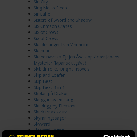
Sin City
Sing Me to Sleep
Sir Callie
Sisters of Sword and Shadow
Six Crimson Cranes
Six of Crows
Six of Crows
Skaldesånger från Vindheim
Skandar
Skandinaviska Tjejen Åsa Upptäcker Japans
Mysterier (Japansk utgåva)
Skibidi Toilet Original Novels
Skip and Loafer
Skip Beat
Skip Beat 3-in-1
Skolan på Drakön
Skuggan av en kung
Skulduggery Pleasant
Skurkarnas skurk
Skymningssagor
Skyward
Skyward Legacy
Sláine - The Definitive Edition