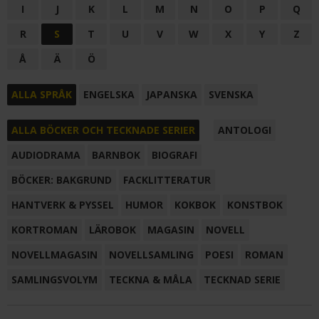
I
J
K
L
M
N
O
P
Q
R
S
T
U
V
W
X
Y
Z
Å
Ä
Ö
ALLA SPRÅK
ENGELSKA
JAPANSKA
SVENSKA
ALLA BÖCKER OCH TECKNADE SERIER
ANTOLOGI
AUDIODRAMA
BARNBOK
BIOGRAFI
BÖCKER: BAKGRUND
FACKLITTERATUR
HANTVERK & PYSSEL
HUMOR
KOKBOK
KONSTBOK
KORTROMAN
LÄROBOK
MAGASIN
NOVELL
NOVELLMAGASIN
NOVELLSAMLING
POESI
ROMAN
SAMLINGSVOLYM
TECKNA & MÅLA
TECKNAD SERIE