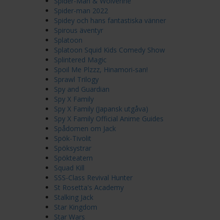
Spider-Man & Wolverine
Spider-man 2022
Spidey och hans fantastiska vänner
Spirous äventyr
Splatoon
Splatoon Squid Kids Comedy Show
Splintered Magic
Spoil Me Plzzz, Hinamori-san!
Sprawl Trilogy
Spy and Guardian
Spy X Family
Spy X Family (Japansk utgåva)
Spy X Family Official Anime Guides
Spådomen om Jack
Spök-Tivolit
Spöksystrar
Spökteatern
Squad Kill
SSS-Class Revival Hunter
St Rosetta's Academy
Stalking Jack
Star Kingdom
Star Wars