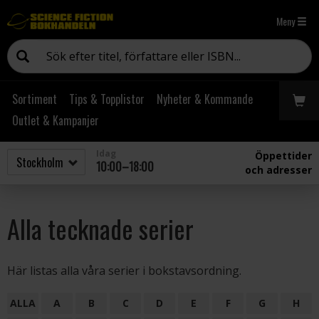
Meny
Sortiment
Tips & Topplistor
Nyheter & Kommande
Outlet & Kampanjer
Idag
Öppettider
10:00–18:00
och adresser
Alla tecknade serier
Här listas alla våra serier i bokstavsordning.
ALLA
A
B
C
D
E
F
G
H