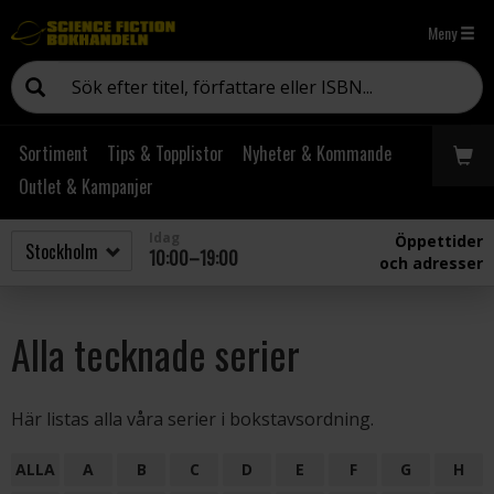
Meny
Sortiment
Tips & Topplistor
Nyheter & Kommande
Outlet & Kampanjer
Idag
Öppettider
10:00–19:00
och adresser
Alla tecknade serier
Här listas alla våra serier i bokstavsordning.
ALLA
A
B
C
D
E
F
G
H