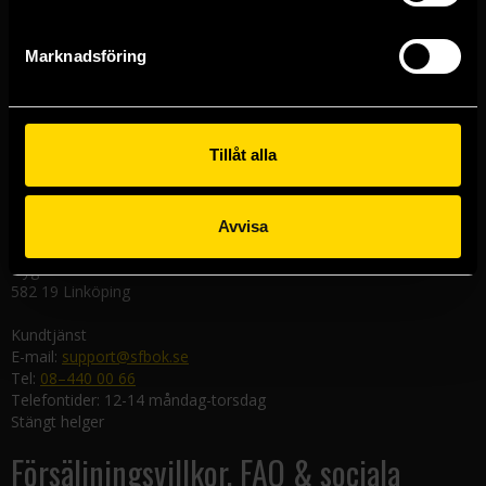
Västerlånggatan 48
111 29 Stockholm
Marknadsföring
Göteborgsbutiken
Kungsgatan 19
411 19 Göteborg
Tillåt alla
Malmöbutiken
Södra Förstadsgatan 26
211 43 Malmö
Avvisa
Linköpingsbutiken
Nygatan 20
582 19 Linköping
Kundtjänst
E-mail:
support@sfbok.se
Tel:
08–440 00 66
Telefontider: 12-14 måndag-torsdag
Stängt helger
Försäljningsvillkor, FAQ & sociala