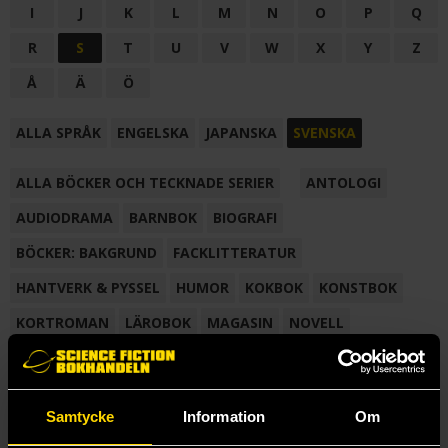
I
J
K
L
M
N
O
P
Q
R
S
T
U
V
W
X
Y
Z
Å
Ä
Ö
ALLA SPRÅK
ENGELSKA
JAPANSKA
SVENSKA
ALLA BÖCKER OCH TECKNADE SERIER
ANTOLOGI
AUDIODRAMA
BARNBOK
BIOGRAFI
BÖCKER: BAKGRUND
FACKLITTERATUR
HANTVERK & PYSSEL
HUMOR
KOKBOK
KONSTBOK
KORTROMAN
LÄROBOK
MAGASIN
NOVELL
NOVELLMAGASIN
NOVELLSAMLING
POESI
ROMAN
SAMLINGSVOLYM
TECKNA & MÅLA
TECKNAD SERIE
Samtycke
Information
Om