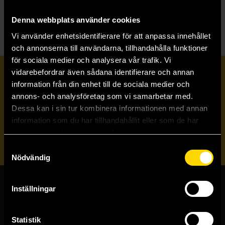
S
Spidey och hans fantastiska vänner
Denna webbplats använder cookies
Vi använder enhetsidentifierare för att anpassa innehållet
och annonserna till användarna, tillhandahålla funktioner
för sociala medier och analysera vår trafik. Vi
vidarebefordrar även sådana identifierare och annan
Prenumerera på vårt nyhetsbrev
information från din enhet till de sociala medier och
annons- och analysföretag som vi samarbetar med.
Dessa kan i sin tur kombinera informationen med annan
Veckobrevet
information som du har tillhandahållit eller som de har
samlat in när du har använt deras tjänster.
Skicka
Samtyckesval
Nödvändig
Inställningar
Butiker & kundtjänst
Stockholmsbutiken
Statistik