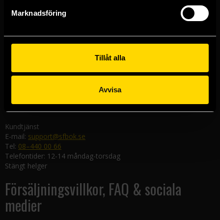
Göteborgsbutiken
Marknadsföring
Kungsgatan 19
411 19 Göteborg
Malmöbutiken
Södra Förstadsgatan 26
Tillåt alla
211 43 Malmö
Linköpingsbutiken
Avvisa
Nygatan 20
582 19 Linköping
Kundtjänst
E-mail:
support@sfbok.se
Tel:
08–440 00 66
Telefontider: 12-14 måndag-torsdag
Stängt helger
Försäljningsvillkor, FAQ & sociala
medier