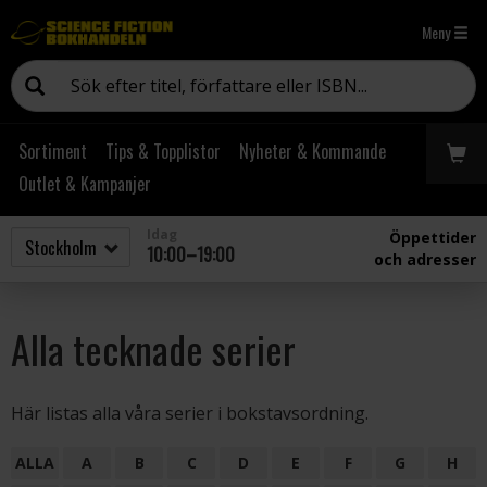
Meny
Sortiment
Tips & Topplistor
Nyheter & Kommande
Outlet & Kampanjer
Idag
Öppettider
10:00–19:00
och adresser
Alla tecknade serier
Här listas alla våra serier i bokstavsordning.
ALLA
A
B
C
D
E
F
G
H