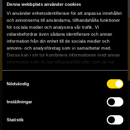
Denna webbplats använder cookies
Vi använder enhetsidentifierare för att anpassa innehållet
och annonserna till användarna, tillhandahålla funktioner
för sociala medier och analysera vår trafik. Vi
Prenumerera på vårt nyhetsbrev
vidarebefordrar även sådana identifierare och annan
information från din enhet till de sociala medier och
annons- och analysföretag som vi samarbetar med.
Veckobrevet
Dessa kan i sin tur kombinera informationen med annan
information som du har tillhandahållit eller som de har
Skicka
samlat in när du har använt deras tjänster.
Samtyckesval
Nödvändig
Butiker & kundtjänst
Inställningar
Stockholmsbutiken
Västerlånggatan 48
Statistik
111 29 Stockholm