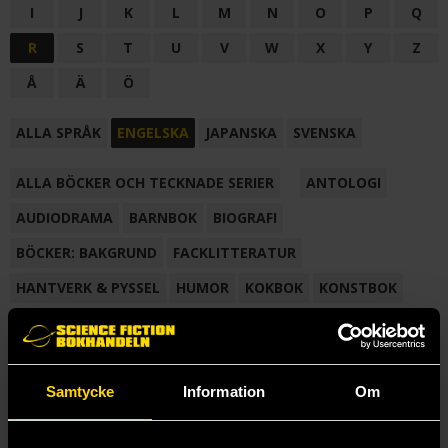
I
J
K
L
M
N
O
P
Q
R
S
T
U
V
W
X
Y
Z
Å
Ä
Ö
ALLA SPRÅK
ENGELSKA
JAPANSKA
SVENSKA
ALLA BÖCKER OCH TECKNADE SERIER
ANTOLOGI
AUDIODRAMA
BARNBOK
BIOGRAFI
BÖCKER: BAKGRUND
FACKLITTERATUR
HANTVERK & PYSSEL
HUMOR
KOKBOK
KONSTBOK
KORTROMAN
LÄROBOK
MAGASIN
NOVELL
NOVELLMAGASIN
NOVELLSAMLING
POESI
ROMAN
Samtycke
Information
Om
SAMLINGSVOLYM
TECKNA & MÅLA
TECKNAD SERIE