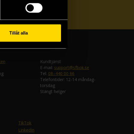
ka
Tillåt alla
ken
Kundtjänst
E-mail:
support@sfbok.se
ng
Tel:
08–440 00 66
Telefontider: 12-14 måndag-
torsdag
Stängt helger
TikTok
LinkedIn