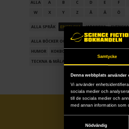
ALLA
A
B
C
D
E
F
W
X
Y
Z
Å
Ä
Ö
ALLA SPRÅK
ENGELSKA
JAPANSKA
SVENSKA
ALLA BÖCKER OCH TECKNADE SERIER
ANTOL
HUMOR
KOKBOK
KONSTBOK
KORTROMAN
Samtycke
TECKNA & MÅLA
TECKNAD SERIE
Denna webbplats använder 
Vi använder enhetsidentifierar
sociala medier och analysera 
till de sociala medier och a
med annan information som du 
Samtyckesval
Nödvändig