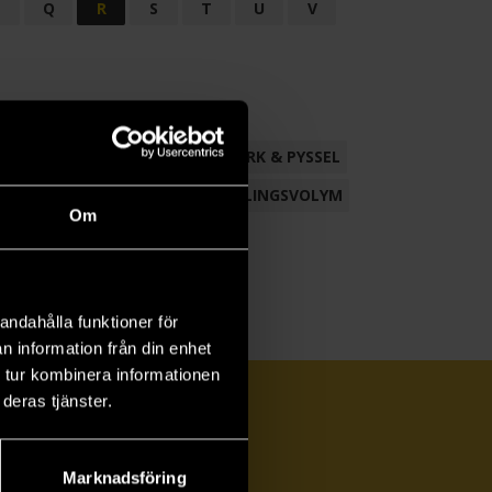
P
Q
R
S
T
U
V
ND
FACKLITTERATUR
HANTVERK & PYSSEL
AMLING
POESI
ROMAN
SAMLINGSVOLYM
Om
andahålla funktioner för
n information från din enhet
 tur kombinera informationen
deras tjänster.
Marknadsföring