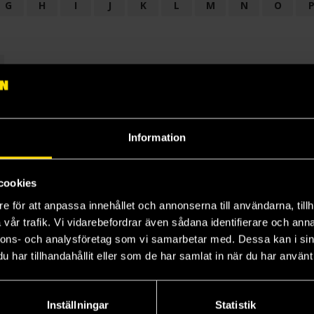
G
H
I
J
K
L
M
N
O
OGI
AUDIODRAMA
BARNBOK
BIOGRAFI
BÖCKER: BAKGRU
LÄROBOK
MAGASIN
NOVELL
NOVELLMAGASIN
NOVELLS
Information
cookies
e för att anpassa innehållet och annonserna till användarna, tillh
vår trafik. Vi vidarebefordrar även sådana identifierare och anna
nnons- och analysföretag som vi samarbetar med. Dessa kan i sin
har tillhandahållit eller som de har samlat in när du har använt 
Prenumerera på vårt nyhetsbrev
Veckobrevet
Inställningar
Statistik