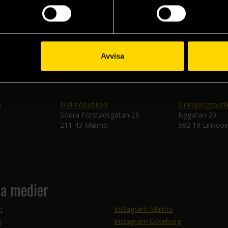
Skic
Avvisa
n
Malmöbutiken
Linköpingsbuti
Södra Förstadsgatan 26
Nygatan 20
211 43 Malmö
582 19 Linköpi
la medier
m
Instagram Malmö
k
Instagram Göteborg