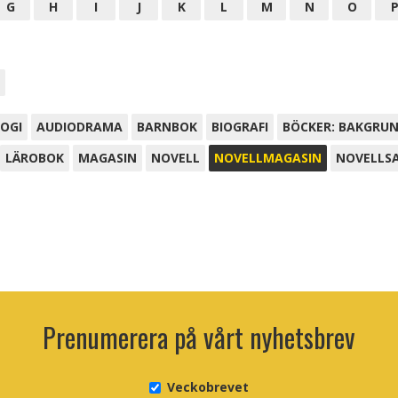
G
H
I
J
K
L
M
N
O
OGI
AUDIODRAMA
BARNBOK
BIOGRAFI
BÖCKER: BAKGRU
LÄROBOK
MAGASIN
NOVELL
NOVELLMAGASIN
NOVELLS
Prenumerera på vårt nyhetsbrev
Veckobrevet