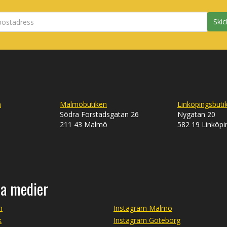
Skic
n
Malmöbutiken
Linköpingsbuti
Södra Förstadsgatan 26
Nygatan 20
211 43 Malmö
582 19 Linköpi
la medier
m
Instagram Malmö
k
Instagram Göteborg