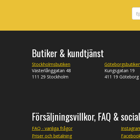
Butiker & kundtjänst
Stockholmsbutiken
Göteborgsbutike
Västerlånggatan 48
Kungsgatan 19
111 29 Stockholm
411 19 Göteborg
Försäljningsvillkor, FAQ & socia
FAQ - vanliga frågor
Instagra
Priser och betalning
Faceboo