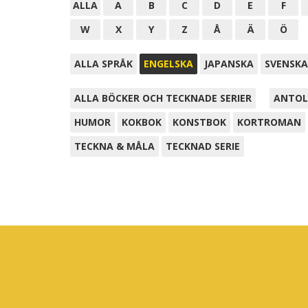
ALLA
A
B
C
D
E
F
W
X
Y
Z
Å
Ä
Ö
ALLA SPRÅK
ENGELSKA
JAPANSKA
SVENSKA
ALLA BÖCKER OCH TECKNADE SERIER
ANTOL
HUMOR
KOKBOK
KONSTBOK
KORTROMAN
TECKNA & MÅLA
TECKNAD SERIE