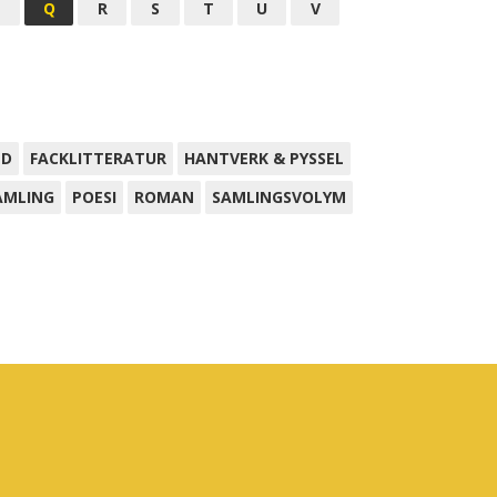
P
Q
R
S
T
U
V
ND
FACKLITTERATUR
HANTVERK & PYSSEL
AMLING
POESI
ROMAN
SAMLINGSVOLYM