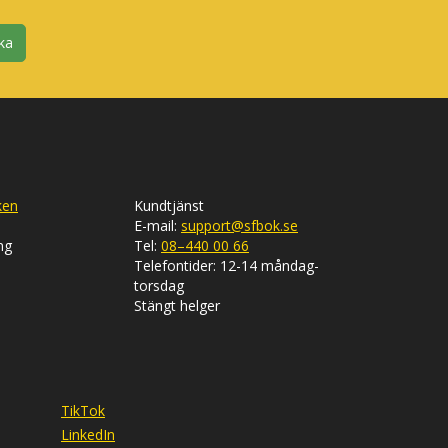
ka
ken
Kundtjänst
E-mail:
support@sfbok.se
ng
Tel:
08–440 00 66
Telefontider: 12-14 måndag-
torsdag
Stängt helger
TikTok
LinkedIn