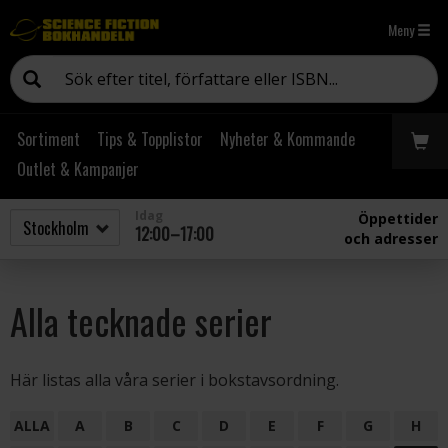
Meny
Sortiment
Tips & Topplistor
Nyheter & Kommande
Outlet & Kampanjer
Idag
Öppettider
12:00–17:00
och adresser
Alla tecknade serier
Här listas alla våra serier i bokstavsordning.
ALLA
A
B
C
D
E
F
G
H