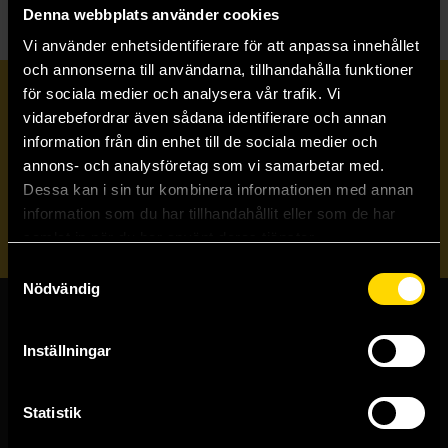
Denna webbplats använder cookies
Vi använder enhetsidentifierare för att anpassa innehållet
och annonserna till användarna, tillhandahålla funktioner
för sociala medier och analysera vår trafik. Vi
Prenumerera på vårt nyhetsbrev
vidarebefordrar även sådana identifierare och annan
information från din enhet till de sociala medier och
annons- och analysföretag som vi samarbetar med.
Veckobrevet
Dessa kan i sin tur kombinera informationen med annan
information som du har tillhandahållit eller som de har
Skicka
samlat in när du har använt deras tjänster.
Samtyckesval
Nödvändig
Butiker & kundtjänst
Inställningar
Stockholmsbutiken
Västerlånggatan 48
Statistik
111 29 Stockholm