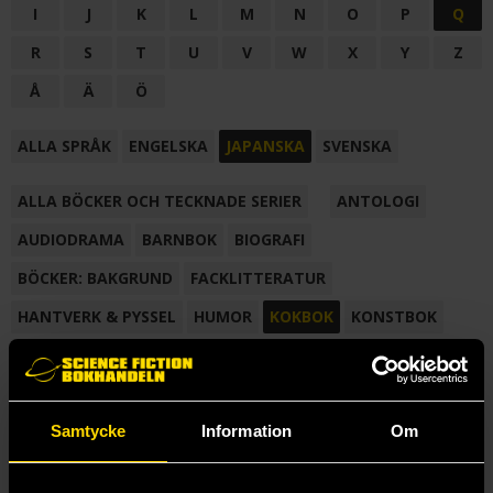
I
J
K
L
M
N
O
P
Q
R
S
T
U
V
W
X
Y
Z
Å
Ä
Ö
ALLA SPRÅK
ENGELSKA
JAPANSKA
SVENSKA
ALLA BÖCKER OCH TECKNADE SERIER
ANTOLOGI
AUDIODRAMA
BARNBOK
BIOGRAFI
BÖCKER: BAKGRUND
FACKLITTERATUR
HANTVERK & PYSSEL
HUMOR
KOKBOK
KONSTBOK
KORTROMAN
LÄROBOK
MAGASIN
NOVELL
NOVELLMAGASIN
NOVELLSAMLING
POESI
ROMAN
Samtycke
Information
Om
SAMLINGSVOLYM
TECKNA & MÅLA
TECKNAD SERIE