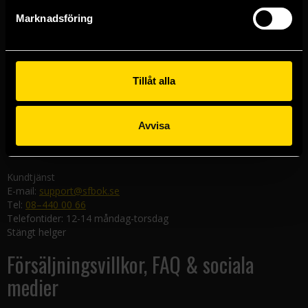
Göteborgsbutiken
Marknadsföring
Kungsgatan 19
411 19 Göteborg
Malmöbutiken
Södra Förstadsgatan 26
Tillåt alla
211 43 Malmö
Linköpingsbutiken
Avvisa
Nygatan 20
582 19 Linköping
Kundtjänst
E-mail:
support@sfbok.se
Tel:
08–440 00 66
Telefontider: 12-14 måndag-torsdag
Stängt helger
Försäljningsvillkor, FAQ & sociala
medier