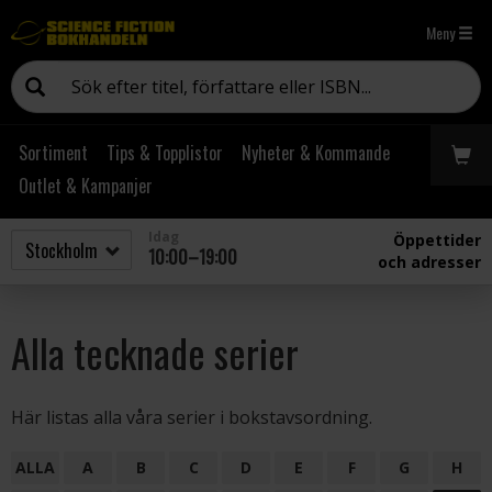
Meny
Sortiment
Tips & Topplistor
Nyheter & Kommande
Outlet & Kampanjer
Idag
Öppettider
10:00–19:00
och adresser
Alla tecknade serier
Här listas alla våra serier i bokstavsordning.
ALLA
A
B
C
D
E
F
G
H