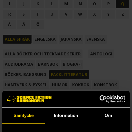
I
J
K
L
M
N
O
P
Q
R
S
T
U
V
W
X
Y
Z
Å
Ä
Ö
ALLA SPRÅK
ENGELSKA
JAPANSKA
SVENSKA
ALLA BÖCKER OCH TECKNADE SERIER
ANTOLOGI
AUDIODRAMA
BARNBOK
BIOGRAFI
BÖCKER: BAKGRUND
FACKLITTERATUR
HANTVERK & PYSSEL
HUMOR
KOKBOK
KONSTBOK
KORTROMAN
LÄROBOK
MAGASIN
NOVELL
NOVELLMAGASIN
NOVELLSAMLING
POESI
ROMAN
Samtycke
Information
Om
SAMLINGSVOLYM
TECKNA & MÅLA
TECKNAD SERIE