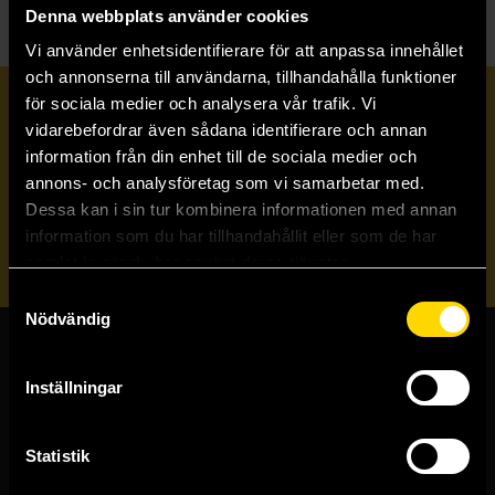
Denna webbplats använder cookies
Vi använder enhetsidentifierare för att anpassa innehållet
och annonserna till användarna, tillhandahålla funktioner
för sociala medier och analysera vår trafik. Vi
Prenumerera på vårt nyhetsbrev
vidarebefordrar även sådana identifierare och annan
information från din enhet till de sociala medier och
annons- och analysföretag som vi samarbetar med.
Veckobrevet
Dessa kan i sin tur kombinera informationen med annan
information som du har tillhandahållit eller som de har
Skicka
samlat in när du har använt deras tjänster.
Samtyckesval
Nödvändig
Butiker & kundtjänst
Inställningar
Stockholmsbutiken
Västerlånggatan 48
Statistik
111 29 Stockholm