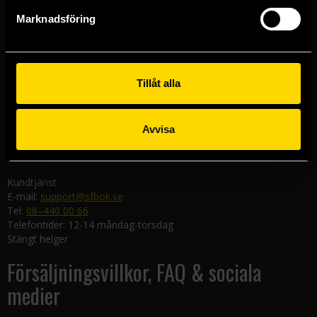
Göteborgsbutiken
Marknadsföring
Kungsgatan 19
411 19 Göteborg
Malmöbutiken
Södra Förstadsgatan 26
Tillåt alla
211 43 Malmö
Linköpingsbutiken
Avvisa
Nygatan 20
582 19 Linköping
Kundtjänst
E-mail:
support@sfbok.se
Tel:
08–440 00 66
Telefontider: 12-14 måndag-torsdag
Stängt helger
Försäljningsvillkor, FAQ & sociala
medier